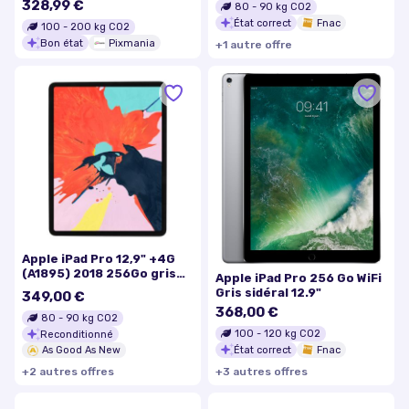
328,99 €
80
-
90
kg CO2
État correct
Fnac
100
-
200
kg CO2
Bon état
Pixmania
+
1
autre
offre
Apple iPad Pro 12,9" +4G
(A1895) 2018 256Go gris
Apple iPad Pro 256 Go WiFi
sidéral - très bon état
Gris sidéral 12.9"
349,00 €
368,00 €
80
-
90
kg CO2
100
-
120
kg CO2
Reconditionné
État correct
Fnac
As Good As New
+
2
autre
s
offre
s
+
3
autre
s
offre
s