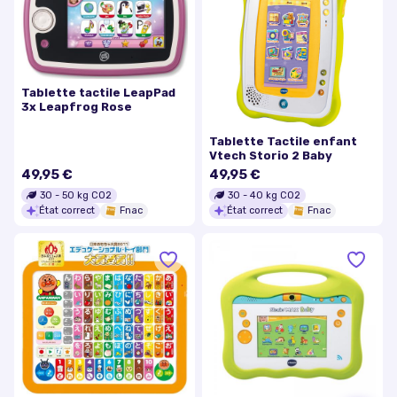
Tablette tactile LeapPad
3x Leapfrog Rose
Tablette Tactile enfant
Vtech Storio 2 Baby
49,95 €
49,95 €
30
-
50
kg CO2
30
-
40
kg CO2
État correct
Fnac
État correct
Fnac