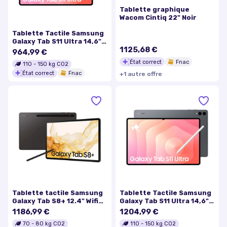
Tablette graphique
Wacom Cintiq 22" Noir
Tablette Tactile Samsung
Galaxy Tab S11 Ultra 14,6"
1125,68 €
Wi-Fi 512 Go Gris
964,99 €
État correct
Fnac
110
-
150
kg CO2
État correct
Fnac
+
1
autre
offre
Tablette tactile Samsung
Tablette Tactile Samsung
Galaxy Tab S8+ 12.4" Wifi
Galaxy Tab S11 Ultra 14,6"
256 Go Anthracite
Wi-Fi 256 Go Gris
1186,99 €
1204,99 €
70
-
80
kg CO2
110
-
150
kg CO2