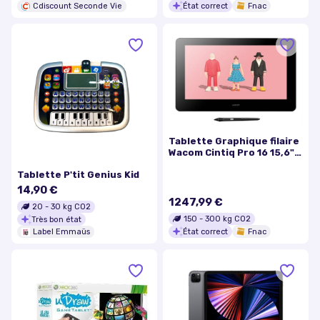
État correct
Fnac
Cdiscount Seconde Vie
Tablette Graphique filaire
Wacom Cintiq Pro 16 15,6"
2021 Noir
Tablette P'tit Genius Kid
14,90 €
1247,99 €
20
-
30
kg CO2
150
-
300
kg CO2
Très bon état
État correct
Fnac
Label Emmaüs