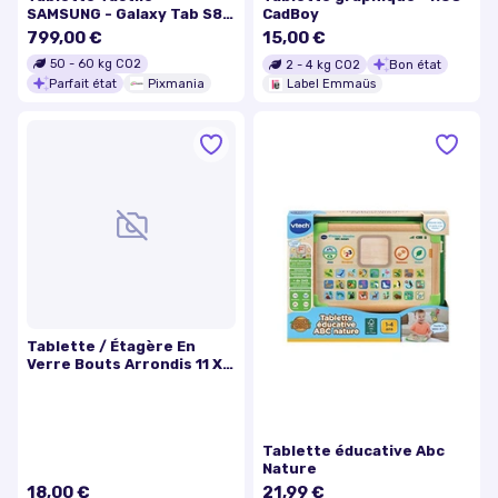
SAMSUNG - Galaxy Tab S8
CadBoy
Ultra - 14.6 - RAM 12Go -
799,00 €
15,00 €
128 Go - Wifi - S Pen inclus
50
-
60
kg CO2
2
-
4
kg CO2
Bon état
- Anthracite - Excellent
Parfait état
Pixmania
état
Label Emmaüs
Tablette / Étagère En
Verre Bouts Arrondis 11 X
60 Cm
Tablette éducative Abc
Nature
18,00 €
21,99 €