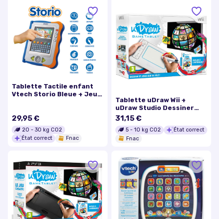
Tablette Tactile enfant
Vtech Storio Bleue + Jeu
Tablette uDraw Wii +
Rufus
uDraw Studio Dessiner
Facilement
29,95 €
31,15 €
20
-
30
kg CO2
5
-
10
kg CO2
État correct
État correct
Fnac
Fnac