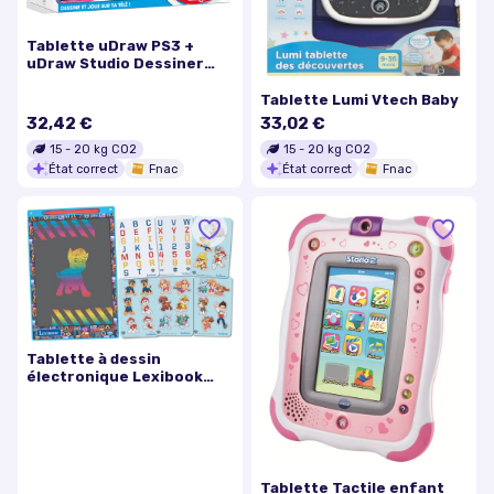
Tablette uDraw PS3 +
uDraw Studio Dessiner
Facilement
Tablette Lumi Vtech Baby
32,42 €
33,02 €
15
-
20
kg CO2
15
-
20
kg CO2
État correct
Fnac
État correct
Fnac
Tablette à dessin
électronique Lexibook
Paw Patrol Pat’patrouille
avec pochoirs
Tablette Tactile enfant