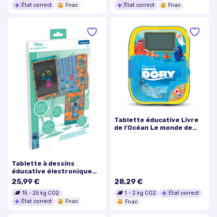
État correct
Fnac
État correct
Fnac
Tablette éducative Livre
de l'Océan Le monde de
Dory Clementoni
Tablette à dessins
éducative électronique
avec pochoirs Lexibook
25,99 €
28,29 €
Stitch 28 cm
15
-
25
kg CO2
1
-
2
kg CO2
État correct
État correct
Fnac
Fnac