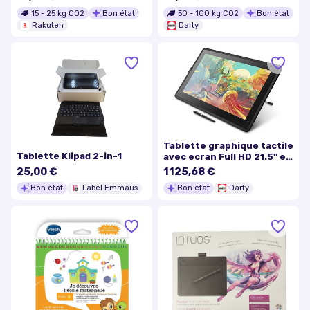
15
-
25
kg CO2
Bon état
50
-
100
kg CO2
Bon état
Rakuten
Darty
Tablette graphique tactile
Tablette Klipad 2-in-1
avec ecran Full HD 21.5'' et
stylet Pro Pen 2 (PC / MAC)
25,00 €
1125,68 €
- 8192 niveaux de pression
Bon état
Label Emmaüs
Bon état
Darty
- Noire