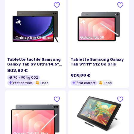
Tablette tactile Samsung
Tablette Samsung Galaxy
Galaxy Tab S9 Ultra 14.6"
Tab S11 11'' 512 Go Gris
Wifi 512 Go Anthracite
802,82 €
909,99 €
70
-
90
kg CO2
État correct
Fnac
État correct
Fnac