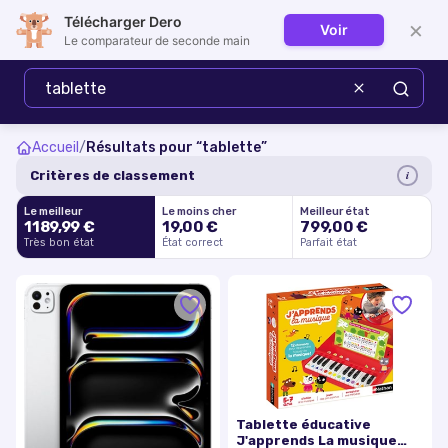
Télécharger Dero
×
Voir
Se connecter
Le comparateur de seconde main
Accueil
/
Résultats pour “
tablette
”
i
Critères de classement
Le meilleur
Le moins cher
Meilleur état
1189,99 €
19,00 €
799,00 €
Très bon état
État correct
Parfait état
Tablette éducative
J'apprends La musique