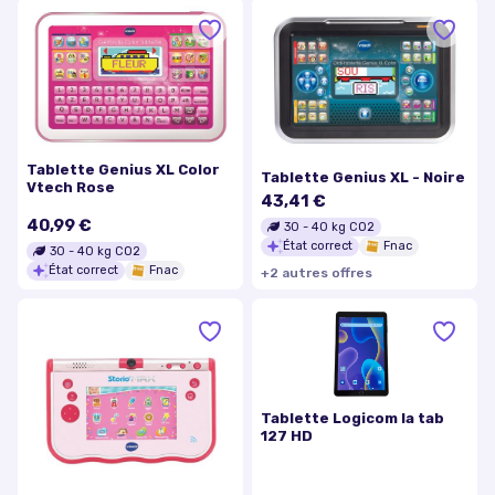
Tablette Genius XL Color
Tablette Genius XL - Noire
Vtech Rose
43,41 €
40,99 €
30
-
40
kg CO2
État correct
Fnac
30
-
40
kg CO2
État correct
Fnac
+
2
autre
s
offre
s
Tablette Logicom la tab
127 HD