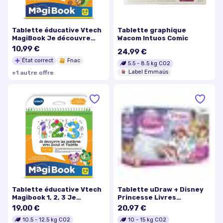
Tablette éducative Vtech
Tablette graphique
MagiBook Je découvre
Wacom Intuos Comic
l'école maternelle
10,99 €
24,99 €
État correct
Fnac
5.5
-
8.5
kg CO2
Label Emmaüs
+
1
autre
offre
Tablette éducative Vtech
Tablette uDraw + Disney
Magibook 1, 2, 3 Je
Princesse Livres
découvre les nombres
Enchantés
19,00 €
20,97 €
avec Scout et Violette
10.5
-
12.5
kg CO2
10
-
15
kg CO2