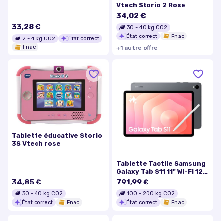
Vtech Storio 2 Rose
34,02 €
33,28 €
30
-
40
kg CO2
État correct
Fnac
2
-
4
kg CO2
État correct
Fnac
+
1
autre
offre
Tablette éducative Storio
3S Vtech rose
Tablette Tactile Samsung
Galaxy Tab S11 11" Wi-Fi 128
Go Gris
34,85 €
791,99 €
30
-
40
kg CO2
100
-
200
kg CO2
État correct
Fnac
État correct
Fnac