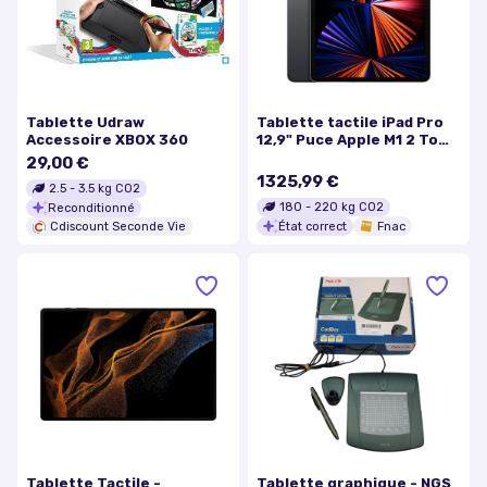
Tablette Udraw
Tablette tactile iPad Pro
Accessoire XBOX 360
12,9" Puce Apple M1 2 To
Wifi + Cellular 5e
29,00 €
génération Gris sidéral Mi
1325,99 €
2.5
-
3.5
kg CO2
2021
180
-
220
kg CO2
Reconditionné
État correct
Fnac
Cdiscount Seconde Vie
Tablette Tactile -
Tablette graphique - NGS