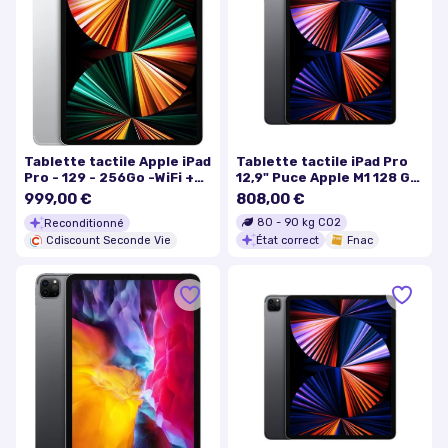
Tablette tactile Apple iPad
Tablette tactile iPad Pro
Pro - 129 - 256Go -WiFi +
12,9" Puce Apple M1 128 Go
Cellulaire - Argent (2021) -
Wifi + Cellular 5e
999,00 €
808,00 €
Reconditionné - Excellent
génération Gris sidéral Mi
80
-
90
kg CO2
Reconditionné
état
2021
État correct
Fnac
Cdiscount Seconde Vie