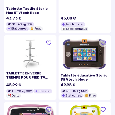
Tablette Tactile Storio
Max 5" Vtech Rose
43,73 €
45,00 €
30
-
40
kg CO2
Très bon état
État correct
Fnac
Label Emmaüs
TABLETTE EN VERRE
Tablette éducative Storio
TREMPE POUR PIED TV
3S Vtech bleue
KANA
45,99 €
49,95 €
30
-
40
kg CO2
15
-
20
kg CO2
Bon état
État correct
Fnac
Darty