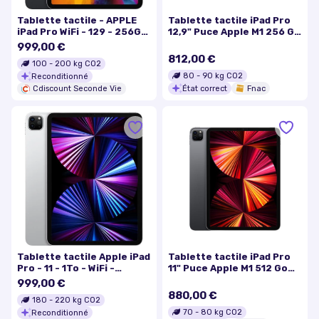
Tablette tactile - APPLE
Tablette tactile iPad Pro
iPad Pro WiFi - 129 - 256Go
12,9" Puce Apple M1 256 Go
- Gris Sidéral (2020) -
Wifi + Cellular 5e
999,00 €
Reconditionné - Excellent
génération Gris sidéral Mi
812,00 €
100
-
200
kg CO2
état
2021
80
-
90
kg CO2
Reconditionné
État correct
Fnac
Cdiscount Seconde Vie
Tablette tactile Apple iPad
Tablette tactile iPad Pro
Pro - 11 - 1To - WiFi -
11" Puce Apple M1 512 Go
Argent (2021) -
Wifi 3e génération Gris
999,00 €
Reconditionné - Très bon
sidéral Mi 2021
880,00 €
180
-
220
kg CO2
état
70
-
80
kg CO2
Reconditionné