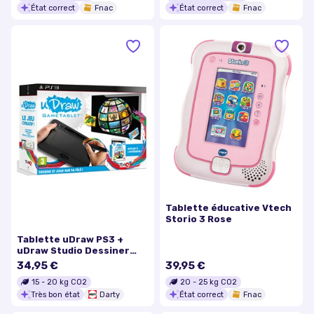
État correct
Fnac
État correct
Fnac
Tablette éducative Vtech
Storio 3 Rose
Tablette uDraw PS3 +
uDraw Studio Dessiner
Facilement
34,95 €
39,95 €
15
-
20
kg CO2
20
-
25
kg CO2
Très bon état
Darty
État correct
Fnac