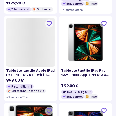
1199,99 €
État correct
Fnac
Très bon état
Boulanger
+
1
autre
offre
Tablette tactile Apple iPad
Tablette tactile iPad Pro
Pro - 11 - 512Go - WiFi +
12,9" Puce Apple M1 512 Go
Cellulaire - Gris Sidéral
Wifi 5e génération Argent
999,00 €
(2021) - Reconditionné -
Mi 2021
799,00 €
Reconditionné
Excellent état
Cdiscount Seconde Vie
180
-
250
kg CO2
État correct
Fnac
+
1
autre
offre