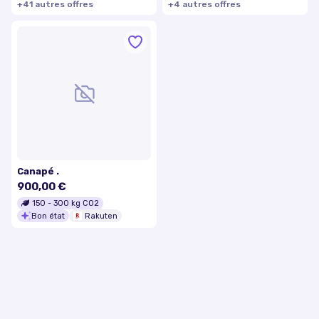
+
41
autre
s
offre
s
+
4
autre
s
offre
s
Canapé .
900,00 €
150
-
300
kg CO2
Bon état
Rakuten