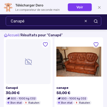
Télécharger Dero
×
Voir
Se connecter
Le comparateur de seconde main
Accueil
/
Résultats pour “
Canapé
”
Canapé
canape
30,00 €
50,00 €
500
-
1000
kg CO2
500
-
1000
kg CO2
Bon état
Rakuten
Bon état
Rakuten