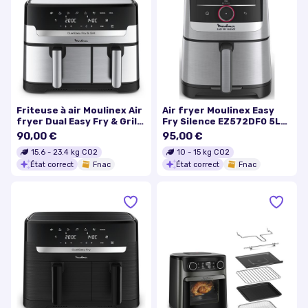
Friteuse à air Moulinex Air
Air fryer Moulinex Easy
fryer Dual Easy Fry & Grill
Fry Silence EZ572DF0 5L
Inox 2 tiroirs EZ905D20
Inox
90,00 €
95,00 €
2450 W
15.6
-
23.4
kg CO2
10
-
15
kg CO2
État correct
Fnac
État correct
Fnac