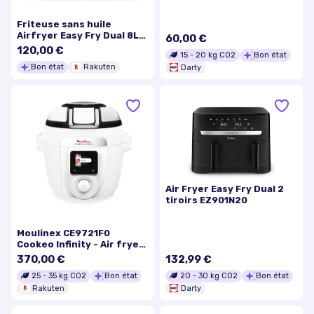
AIR FRYER INOX EZ505D10
Friteuse sans huile
Airfryer Easy Fry Dual 8L
60,00 €
EZ901AF0 MOULINEX
120,00 €
15
-
20
kg CO2
Bon état
Collection Ivoire, 2 tiroirs,
Bon état
Rakuten
Darty
6 programmes
Air Fryer Easy Fry Dual 2
tiroirs EZ901N20
Moulinex CE9721F0
Cookeo Infinity - Air fryer
et Multicuiseur 6,5L -
370,00 €
132,99 €
Blanc
25
-
35
kg CO2
Bon état
20
-
30
kg CO2
Bon état
Rakuten
Darty