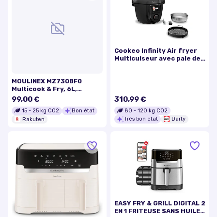
Cookeo Infinity Air fryer
Multicuiseur avec pale de
mélange CE9828F0 Noir
MOULINEX MZ730BF0
Multicook & Fry, 6L,
Multicuiseur Air fryer,
99,00 €
310,99 €
Gris
80
-
120
kg CO2
15
-
25
kg CO2
Bon état
Très bon état
Darty
Rakuten
EASY FRY & GRILL DIGITAL 2
EN 1 FRITEUSE SANS HUILE