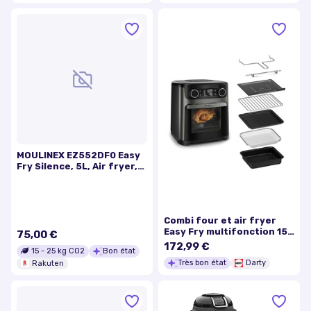
MOULINEX EZ552DF0 Easy
Fry Silence, 5L, Air fryer,
Inox
Combi four et air fryer
Easy Fry multifonction 15
75,00 €
L AL5558F0
172,99 €
15
-
25
kg CO2
Bon état
Très bon état
Darty
Rakuten