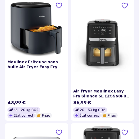
Moulinex Friteuse sans
huile Air Fryer Easy Fry
Max EZ245B20
Air fryer Moulinex Easy
Fry Silence 5L EZ5568F0
Noir
43,99 €
85,99 €
15
-
20
kg CO2
20
-
30
kg CO2
État correct
Fnac
État correct
Fnac