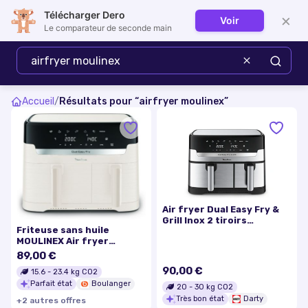
Télécharger Dero
×
Voir
Se connecter
Le comparateur de seconde main
Accueil
/
Résultats pour “
airfryer moulinex
”
Air fryer Dual Easy Fry &
Grill Inox 2 tiroirs
Friteuse sans huile
EZ905D20
MOULINEX Air fryer
EZ901AF0
89,00 €
90,00 €
15.6
-
23.4
kg CO2
Parfait état
Boulanger
20
-
30
kg CO2
Très bon état
Darty
+
2
autre
s
offre
s