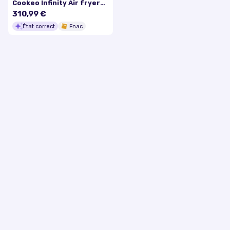
Cookeo Infinity Air fryer
Multicuiseur avec pale de
310,99 €
mélange CE9828F0 Noir
État correct
Fnac