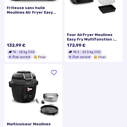
Friteuse sans huile
Moulinex Air Fryer Easy
Fry Dual 2 tiroirs
EZ901N20
Four AirFryer Moulinex
Easy Fry Multifonction :
Combi air fryer et four
132,99 €
172,99 €
AL5558F0 1800 W Noir
15
-
25
kg CO2
18.5
-
22.5
kg CO2
État correct
Fnac
État correct
Fnac
Multicuiseur Moulinex