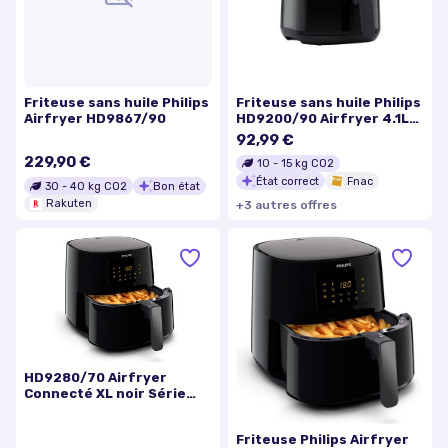
Friteuse sans huile Philips
Friteuse sans huile Philips
Airfryer HD9867/90
HD9200/90 Airfryer 4.1L
connecté Noir
92,99 €
229,90 €
10
-
15
kg CO2
État correct
Fnac
30
-
40
kg CO2
Bon état
Rakuten
+
3
autre
s
offre
s
HD9280/70 Airfryer
Connecté XL noir Série
5000
Friteuse Philips Airfryer