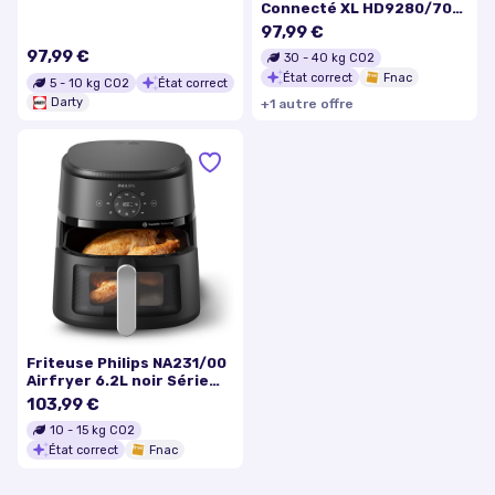
Connecté XL HD9280/70
Série 5000 Noir
97,99 €
97,99 €
30
-
40
kg CO2
État correct
Fnac
5
-
10
kg CO2
État correct
Darty
+
1
autre
offre
Friteuse Philips NA231/00
Airfryer 6.2L noir Série
2000
103,99 €
10
-
15
kg CO2
État correct
Fnac