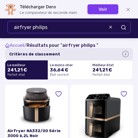
Télécharger Dero
×
Voir
Se connecter
Le comparateur de seconde main
Accueil
/
Résultats pour “
airfryer philips
”
i
Critères de classement
Le meilleur
Le moins cher
Meilleur état
241,21 €
36,64 €
241,21 €
Parfait état
État correct
Parfait état
Airfryer NA332/00 Série
3000 6,2L Noir