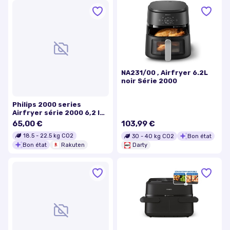
NA231/00 , Airfryer 6.2L
noir Série 2000
Philips 2000 series
Airfryer série 2000 6,2 l
NA230/00R1
65,00 €
103,99 €
18.5
-
22.5
kg CO2
30
-
40
kg CO2
Bon état
Bon état
Rakuten
Darty