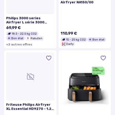
Airfryer NA150/00
Philips 3000 series
Airfryer L série 3000
HD9200/10
69,99 €
110,99 €
18.5
-
22.5
kg CO2
Bon état
Rakuten
15
-
25
kg CO2
Bon état
Darty
+
2
autre
s
offre
s
Friteuse Philips Airfryer
XL Essential HD9270 - 1.2
kg - Technologie Rapid Air