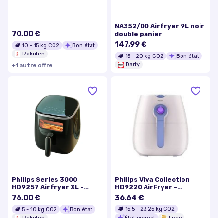
- noir / argent
NA352/00 Airfryer 9L noir
70,00 €
double panier
147,99 €
10
-
15
kg CO2
Bon état
Rakuten
15
-
20
kg CO2
Bon état
Darty
+
1
autre
offre
Philips Series 3000
Philips Viva Collection
HD9257 Airfryer XL -
HD9220 AirFryer -
Friteuse avec peu d'huile -
Friteuse - 2.2 litres - 1.4
76,00 €
36,64 €
5.6 litres - 1.7 kWatt - noir
kWatt - blanc/ lavande
15.5
-
23.25
kg CO2
5
-
10
kg CO2
Bon état
État correct
Fnac
Rakuten