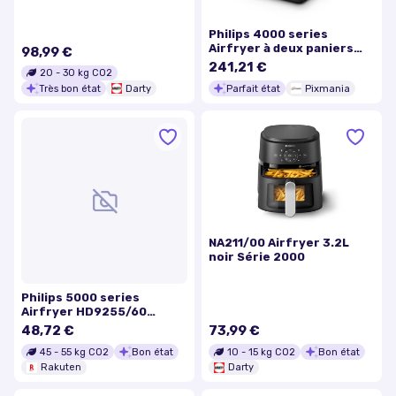
Philips 4000 series
Airfryer à deux paniers
98,99 €
superposés série 4000 -
241,21 €
20
-
30
kg CO2
Excellent état
Très bon état
Darty
Parfait état
Pixmania
NA211/00 Airfryer 3.2L
noir Série 2000
Philips 5000 series
Airfryer HD9255/60
Airfryer connecté série
48,72 €
73,99 €
5000
45
-
55
kg CO2
Bon état
10
-
15
kg CO2
Bon état
Rakuten
Darty