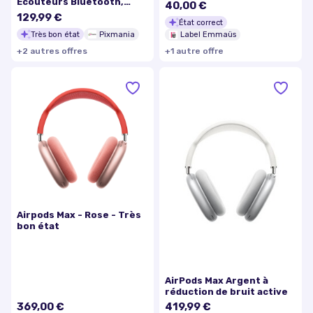
Ecouteurs Bluetooth,
40,00 €
Blanc - Très bon état
129,99 €
État correct
Très bon état
Pixmania
Label Emmaüs
+
2
autre
s
offre
s
+
1
autre
offre
Airpods Max - Rose - Très
bon état
AirPods Max Argent à
réduction de bruit active
369,00 €
419,99 €