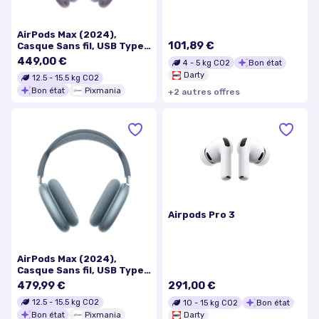
AirPods Max (2024),
101,89 €
Casque Sans fil, USB Type-
C Bluetooth, Mauve - Bon
449,00 €
4
-
5
kg CO2
Bon état
état
Darty
12.5
-
15.5
kg CO2
Bon état
Pixmania
+
2
autre
s
offre
s
Airpods Pro 3
AirPods Max (2024),
Casque Sans fil, USB Type-
C Bluetooth, Bleu - Bon
479,99 €
291,00 €
état
12.5
-
15.5
kg CO2
10
-
15
kg CO2
Bon état
Bon état
Pixmania
Darty