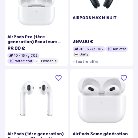
AIRPODS MAX MINUIT
AirPods Pro (1ère
389,00 €
generation) Ecouteurs
avec Réduction active du
99,00 €
30
-
35
kg CO2
Bon état
bruit, Blanc - Excellent
Darty
10
-
15
kg CO2
état
Parfait état
Pixmania
+
1
autre
offre
AirPods (1ére generation)
AirPods 3eme génération