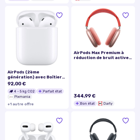
AirPods Max Premium à
réduction de bruit active
Bluetooth Rose
Reconditionné
AirPods (2ème
génération) avec Boîtier
de charge filaire -
92,00 €
Excellent état
4
-
5
kg CO2
Parfait état
344,99 €
Pixmania
Bon état
Darty
+
1
autre
offre