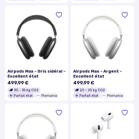
Airpods Max - Gris sidéral -
Airpods Max - Argent -
Excellent état
Excellent état
499,99 €
499,99 €
30
-
35
kg CO2
20
-
25
kg CO2
Parfait état
Pixmania
Parfait état
Pixmania