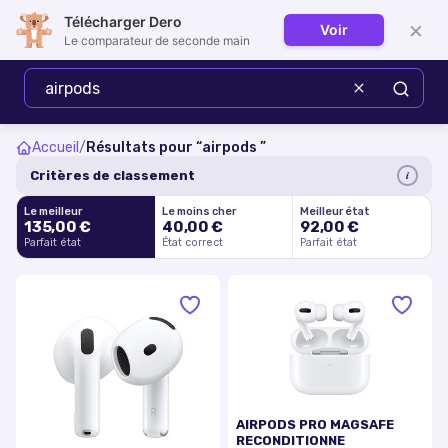
Télécharger Dero
×
Voir
Se connecter
Le comparateur de seconde main
Accueil
/
Résultats pour “
airpods
”
i
Critères de classement
Le meilleur
Le moins cher
Meilleur état
135,00 €
40,00 €
92,00 €
Parfait état
État correct
Parfait état
AIRPODS PRO MAGSAFE
RECONDITIONNE