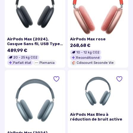
AirPods Max (2024),
AirPods Max rose
Casque Sans fil, USB Type-
268,68 €
C Bluetooth, Minuit -
489,99 €
10
-
12
kg CO2
Excellent état
20
-
25
kg CO2
Reconditionné
Parfait état
Pixmania
Cdiscount Seconde Vie
AirPods Max Bleu à
réduction de bruit active
AirPods Max (2024),