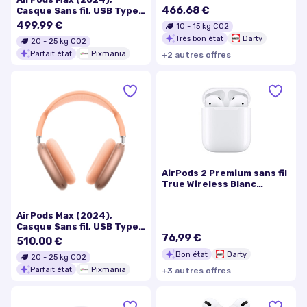
466,68 €
Casque Sans fil, USB Type-
C Bluetooth, Bleu -
499,99 €
10
-
15
kg CO2
Excellent état
Très bon état
Darty
20
-
25
kg CO2
Parfait état
Pixmania
+
2
autre
s
offre
s
AirPods 2 Premium sans fil
True Wireless Blanc
argenté Reconditionné
Grade A++
AirPods Max (2024),
Casque Sans fil, USB Type-
76,99 €
C Bluetooth, Orange -
510,00 €
Excellent état
Bon état
Darty
20
-
25
kg CO2
Parfait état
Pixmania
+
3
autre
s
offre
s