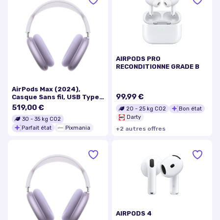
AIRPODS PRO
RECONDITIONNE GRADE B
AirPods Max (2024),
99,99 €
Casque Sans fil, USB Type-
C Bluetooth, Mauve -
519,00 €
20
-
25
kg CO2
Bon état
Excellent état
Darty
30
-
35
kg CO2
Parfait état
Pixmania
+
2
autre
s
offre
s
AIRPODS 4