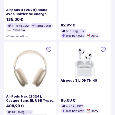
Airpods 4 (2024) Blanc
avec Boîtier de charge
USB-C Ecouteurs sans fil -
135,00 €
Excellent état
82,99 €
4
-
6
kg CO2
Parfait état
Pixmania
5
-
10
kg CO2
Très bon état
Darty
+
1
autre
offre
Airpods 3 LIGHTNING
AirPods Max (2024),
85,00 €
Casque Sans fil, USB Type-
C Bluetooth, Lumière
408,90 €
4
-
5
kg CO2
stellaire - Excellent état
Très bon état
Darty
10
-
15
kg CO2