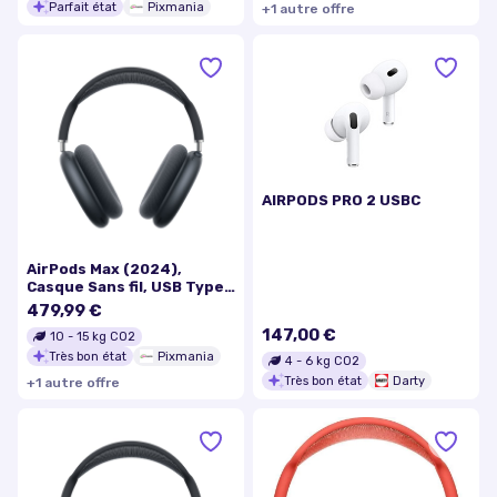
Parfait état
Pixmania
+
1
autre
offre
AIRPODS PRO 2 USBC
AirPods Max (2024),
Casque Sans fil, USB Type-
C Bluetooth, Minuit - Très
479,99 €
bon état
147,00 €
10
-
15
kg CO2
Très bon état
Pixmania
4
-
6
kg CO2
Très bon état
Darty
+
1
autre
offre