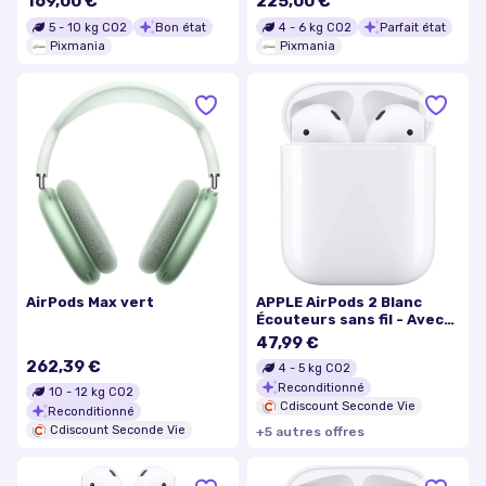
169,00 €
225,00 €
fil, Blanc - Bon état
Excellent état
5
-
10
kg CO2
Bon état
4
-
6
kg CO2
Parfait état
Pixmania
Pixmania
AirPods Max vert
APPLE AirPods 2 Blanc
Écouteurs sans fil - Avec
boitier de charge filaire
47,99 €
262,39 €
4
-
5
kg CO2
Reconditionné
10
-
12
kg CO2
Cdiscount Seconde Vie
Reconditionné
Cdiscount Seconde Vie
+
5
autre
s
offre
s