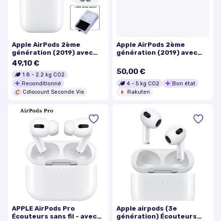
Apple AirPods 2ème
Apple AirPods 2ème
génération (2019) avec
génération (2019) avec
boîtier de charge
boîtier de charge (MV7N2)
49,10 €
Écouteurs Sans fil
50,00 €
1.8
-
2.2
kg CO2
Reconditionné
4
-
5
kg CO2
Bon état
Cdiscount Seconde Vie
Rakuten
APPLE AirPods Pro
Apple airpods (3e
Écouteurs sans fil - avec
génération) Écouteurs