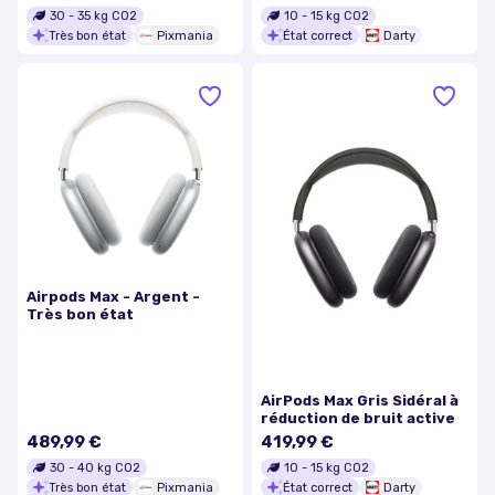
30
-
35
kg CO2
10
-
15
kg CO2
Très bon état
Pixmania
État correct
Darty
Airpods Max - Argent -
Très bon état
AirPods Max Gris Sidéral à
réduction de bruit active
489,99 €
419,99 €
30
-
40
kg CO2
10
-
15
kg CO2
Très bon état
Pixmania
État correct
Darty