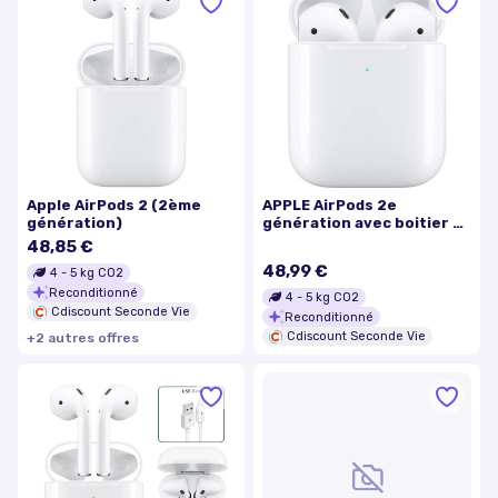
Apple AirPods 2 (2ème
APPLE AirPods 2e
génération)
génération avec boitier de
charge filaire Blanc
48,85 €
48,99 €
4
-
5
kg CO2
Reconditionné
4
-
5
kg CO2
Cdiscount Seconde Vie
Reconditionné
Cdiscount Seconde Vie
+
2
autre
s
offre
s