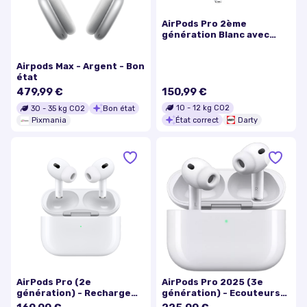
AirPods Pro 2ème
génération Blanc avec
boîtier de charge MagSafe
Lightning Ecouteurs sans
Airpods Max - Argent - Bon
fil True Wireless
état
479,99 €
150,99 €
10
-
12
kg CO2
30
-
35
kg CO2
Bon état
État correct
Darty
Pixmania
AirPods Pro (2e
AirPods Pro 2025 (3e
génération) - Recharge
génération) - Ecouteurs
lightning, Magsafe et sans
réduction de bruit, Blanc -