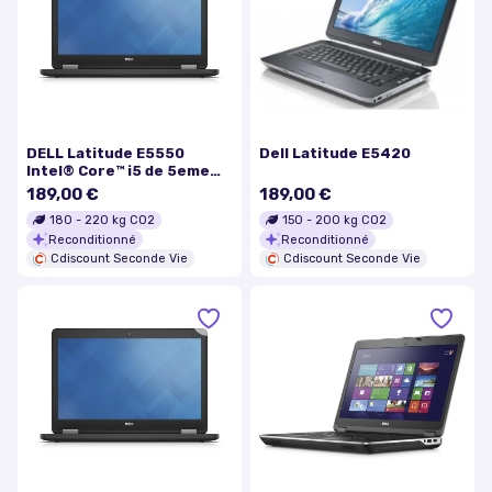
DELL Latitude E5550
Dell Latitude E5420
Intel® Core™ i5 de 5eme
génération 23 GHz 396 cm
189,00 €
189,00 €
(15.6) 1920 x 1080 pixels 8
180
-
220
kg CO2
150
-
200
kg CO2
Go 128 Go
Reconditionné
Reconditionné
Cdiscount Seconde Vie
Cdiscount Seconde Vie