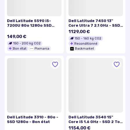
Dell Latitude 5590 i5-
Dell Latitude 7450 13"
7200U 8Go 128Go SSD
Core Ultra 7 2.1 GHz - SSD
15.6'' W10 - AZERTY -
512 Go - 16 Go AZERTY -
1129,00 €
Français - Bon état
Français
149,00 €
150
-
160
kg CO2
150
-
200
kg CO2
Reconditionné
Bon état
Pixmania
Backmarket
Dell Latitude 3310 - 8Go -
Dell Latitude 3540 15"
SSD 128Go - Bon état
Core i5 1.6 GHz - SSD 2 To -
32 Go QWERTY - Grec
1154,00 €