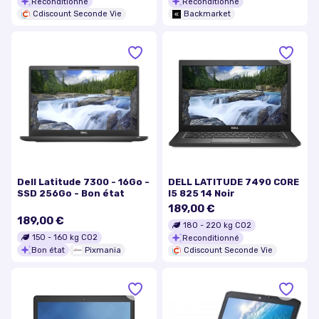
Reconditionné
Reconditionné
Cdiscount Seconde Vie
Backmarket
Dell Latitude 7300 - 16Go -
DELL LATITUDE 7490 CORE
SSD 256Go - Bon état
I5 825 14 Noir
189,00 €
189,00 €
180
-
220
kg CO2
150
-
160
kg CO2
Reconditionné
Bon état
Pixmania
Cdiscount Seconde Vie