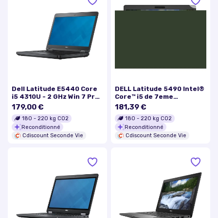
Dell Latitude E5440 Core
DELL Latitude 5490 Intel®
i5 4310U - 2 GHz Win 7 Pro
Core™ i5 de 7eme
64 bits (comprend Licence
génération 260 GHz 356
179,00 €
181,39 €
Windows 81 Pro 64 bits) 4
cm (14) 1920 x 1080 pixels
180
-
220
kg CO2
180
-
220
kg CO2
Go RAM 320 Go HDD…
8 Go 256 Go
Reconditionné
Reconditionné
Cdiscount Seconde Vie
Cdiscount Seconde Vie