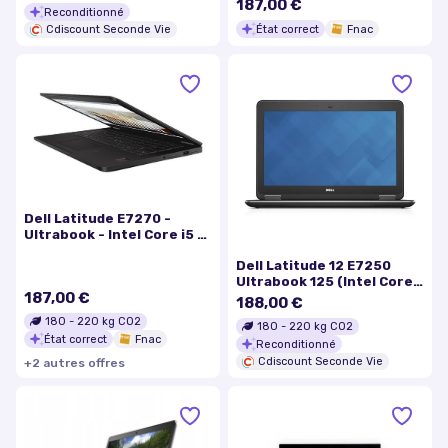
187,00 €
Reconditionné
Ethernet - Wi-Fi 5 - avec 3
État correct
Fnac
Cdiscount Seconde Vie
Years Hardware Service
with Onsite/In-Home
Servic
Dell Latitude E7270 -
Ultrabook - Intel Core i5 -
6300U / jusqu'à 3 GHz -
Dell Latitude 12 E7250
vPro - Win 7 Pro 64 bits
Ultrabook 125 (Intel Core
(comprend Licence
187,00 €
i3-300U 23 GHz 4 Go de
Windows 10 Pro 64 bits) -
188,00 €
RAM 128 Go SSD Windows 7
HD Graphics 520 - 8 Go
180
-
220
kg CO2
180
-
220
kg CO2
Professionnel) (Rewed)
RAM - 256 Go SSD - 12.5"
État correct
Fnac
Reconditionné
1920 x 1080 (Full HD) -
Gigabit Ethernet - Wi-Fi 5 -
Cdiscount Seconde Vie
+
2
autre
s
offre
s
noir - cla