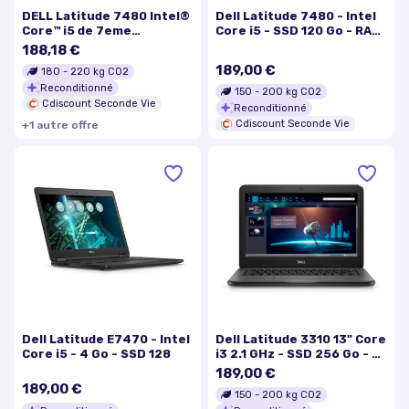
DELL Latitude 7480 Intel®
Dell Latitude 7480 - Intel
Core™ i5 de 7eme
Core i5 - SSD 120 Go - RAM
génération 260 GHz 356
8 Go - Reconditionné -
188,18 €
cm (14) 1366 x 768 pixels 8
Etat Correct
189,00 €
180
-
220
kg CO2
Go 128 Go
Reconditionné
150
-
200
kg CO2
Cdiscount Seconde Vie
Reconditionné
Cdiscount Seconde Vie
+
1
autre
offre
Dell Latitude E7470 - Intel
Dell Latitude 3310 13" Core
Core i5 - 4 Go - SSD 128
i3 2.1 GHz - SSD 256 Go - 8
Go QWERTY - Suédois
189,00 €
189,00 €
150
-
200
kg CO2