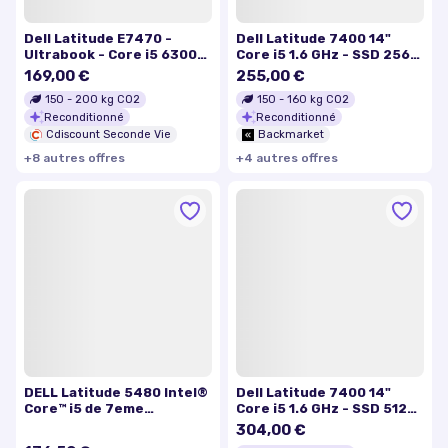
Dell Latitude E7470 -
Dell Latitude 7400 14"
Ultrabook - Core i5 6300U
Core i5 1.6 GHz - SSD 256
- 2.4 GHz - Win 10 Pro 64
Go - 8 Go QWERTY -
169,00 €
255,00 €
bits - 8 Go RAM - 128 Go
Espagnol
150
-
200
kg CO2
150
-
160
kg CO2
SSD
Reconditionné
Reconditionné
Cdiscount Seconde Vie
Backmarket
+
8
autre
s
offre
s
+
4
autre
s
offre
s
DELL Latitude 5480 Intel®
Dell Latitude 7400 14"
Core™ i5 de 7eme
Core i5 1.6 GHz - SSD 512
génération 260 GHz 356
Go - 8 Go QWERTY - Italien
304,00 €
cm (14) 1920 x 1080 pixels