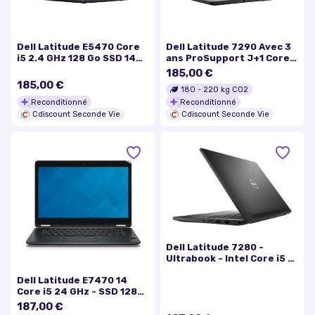
Dell Latitude E5470 Core
Dell Latitude 7290 Avec 3
i5 2.4 GHz 128 Go SSD 14
ans ProSupport J+1 Core
HD Graphics 520
i5 8350U - 1.7 GHz Win 10
185,00 €
Pro 64 bits 8 Go RAM 256
185,00 €
180
-
220
kg CO2
Go SSD 12.5 TN 1366 x
Reconditionné
Reconditionné
768…
Cdiscount Seconde Vie
Cdiscount Seconde Vie
Dell Latitude 7280 -
Ultrabook - Intel Core i5 -
7300U / jusqu'à 3.5 GHz -
Dell Latitude E7470 14
vPro - Win 10 Pro 64 bits -
Core i5 24 GHz - SSD 128
HD Graphics 620 - 8 Go
Go - 4 Go AZERTY -
RAM - 128 Go SSD - 12.5"
187,00 €
Français
1366 x 768 (HD) - Gigabit