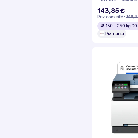
Imprimer, Sans 
143,85 €
Éligibilité HP 
Prix conseillé :
148,8
Impression re
Cartouche Jet
150
-
250
kg CO
Bon état
Pixmania