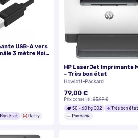
mante USB-A vers
mâle 3 mètre Noir
te HP, Canon,
 Epson, Xerox,
HP LaserJet Imprimante 
sung
- Très bon état
Hewlett-Packard
79,00 €
Prix conseillé :
83,99 €
50
-
60
kg CO2
Très bon éta
Bon état
Darty
Pixmania