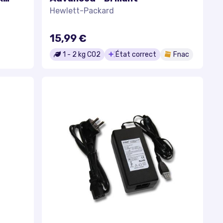
Hewlett-Packard
15,99 €
1
-
2
kg CO2
État correct
Fnac