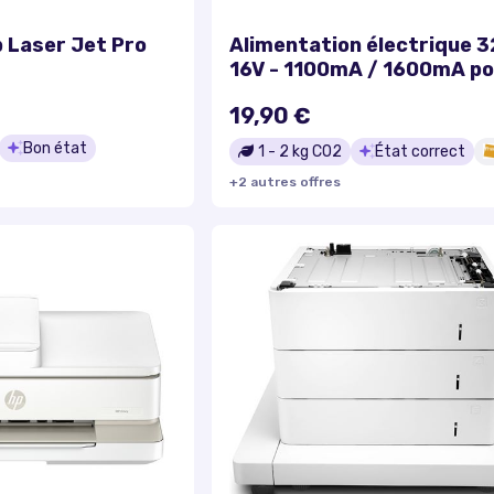
 Laser Jet Pro
Alimentation électrique 3
16V - 1100mA / 1600mA po
imprimante HP, remplace 
19,90 €
2144, 0950-4491, 0957-2
0957-2175, 0957-2176
Bon état
1
-
2
kg CO2
État correct
+
2
autre
s
offre
s