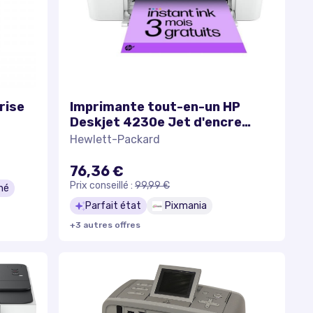
rise
Imprimante tout-en-un HP
Deskjet 4230e Jet d'encre
couleur Copie Scan - 3 mois
Hewlett-Packard
d'Instant ink inclus avec HP+ -
Excellent état
76,36 €
Prix conseillé :
99,99 €
né
Parfait état
Pixmania
+
3
autre
s
offre
s