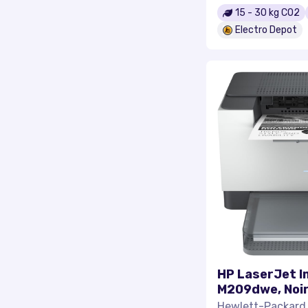
15
-
30
kg CO2
Electro Depot
HP LaserJet 
M209dwe, Noir
Imprimante po
Hewlett-Packard