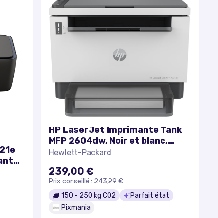
HP LaserJet Imprimante Tank
MFP 2604dw, Noir et blanc,
921e
Imprimante pour Entreprises,
Hewlett-Packard
tant
Sans fil, Impression recto-
239,00 €
verso, Numérisation vers e-
Prix conseillé :
243,99 €
mail, Numériser vers PDF -
Excellent état
150
-
250
kg CO2
Parfait état
Pixmania