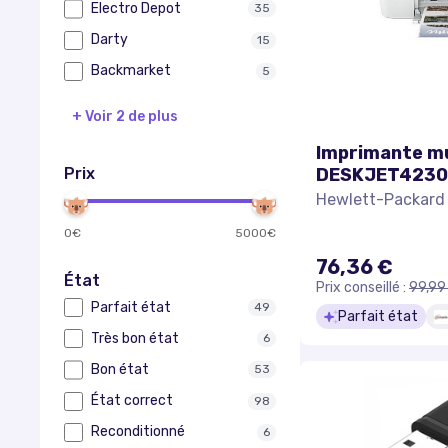
Electro Depot
35
Darty
15
Backmarket
5
+ Voir 2 de plus
Imprimante mu
Prix
DESKJET4230E 
Hewlett-Packard
0
€
5000
€
76,36 €
État
Prix conseillé :
99,99
Parfait état
49
Parfait état
Très bon état
6
Bon état
53
État correct
98
Reconditionné
6