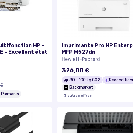
ltifonction HP -
Imprimante Pro HP Enterp
- Excellent état
MFP M527dn
Hewlett-Packard
326,00 €
80
-
100
kg CO2
Recondition
 €
Backmarket
Pixmania
+
3
autre
s
offre
s