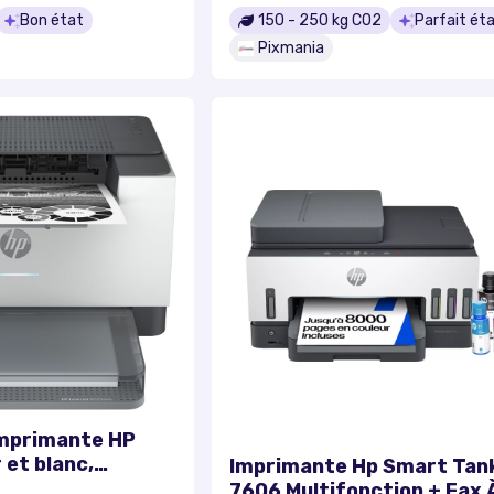
Bon état
150
-
250
kg CO2
Parfait ét
Pixmania
Imprimante HP
 et blanc,
Imprimante Hp Smart Tan
ur Petit bureau,
7606 Multifonction + Fax 