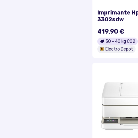
Imprimante Hp
3302sdw
419,90 €
30
-
40
kg CO2
Electro Depot