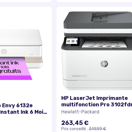
HP LaserJet Imprimante
multifonction Pro 3102fdn
 Envy 6132e
Excellent état
Instant Ink 6 Mois
Hewlett-Packard
263,45 €
Prix conseillé :
349,99 €