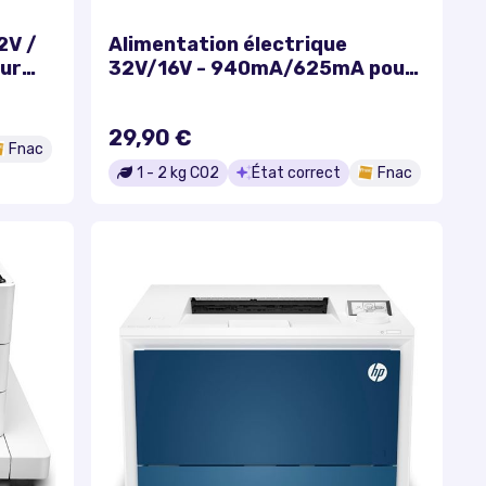
2V /
Alimentation électrique
ur
32V/16V - 940mA/625mA pour
0957-
imprimante HP remplace 0950-
156,
4466, 0957-2094, 0957-2153,
29,90 €
0957-2178, 0957-2166, 0957-
Fnac
2146, 0957-2083
1
-
2
kg CO2
État correct
Fnac