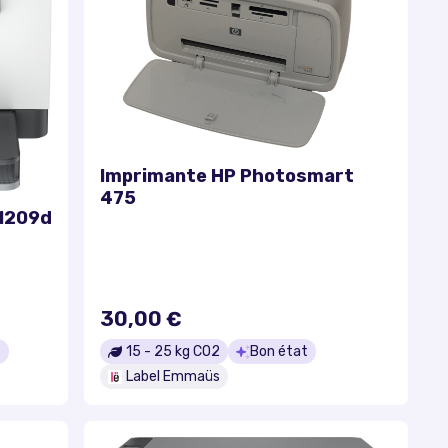
Imprimante HP Photosmart
475
M209d
30,00 €
t
15
-
25
kg CO2
Bon état
Label Emmaüs