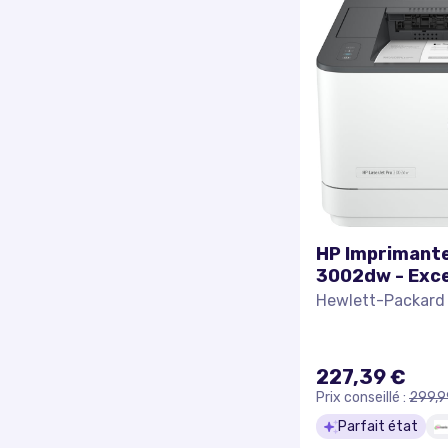
HP Imprimante
3002dw - Exce
Hewlett-Packard
227,39 €
Prix conseillé :
299,9
Parfait état