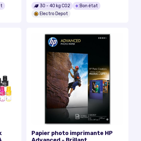
at
30
-
40
kg CO2
Bon état
Electro Depot
k
Papier photo imprimante HP
À
Advanced - Brillant