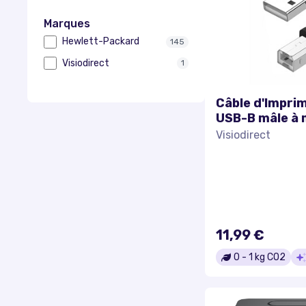
Marques
Hewlett-Packard
145
Visiodirect
1
Câble d'Impri
USB-B mâle à 
pour impriman
Visiodirect
Dell, Lexmark,
Brother, Sam
11,99 €
0
-
1
kg CO2