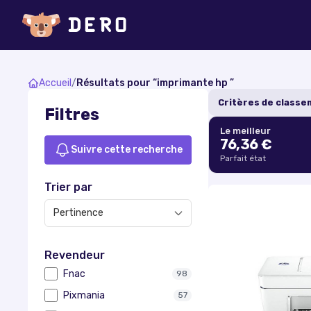
Accueil
/
Résultats pour “
imprimante hp
”
Critères de class
Filtres
Le meilleur
76,36 €
Suivre cette recherche
Parfait état
Trier par
Revendeur
Fnac
98
Pixmania
57