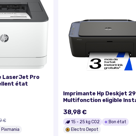
 LaserJet Pro
llent état
Imprimante Hp Deskjet 2
Multifonction eligible Ins
Ink
38,98 €
9 €
15
-
25
kg CO2
Bon état
Pixmania
Electro Depot