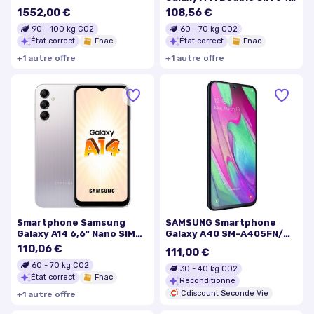
Go Bleu Prisme
1552,00 €
108,56 €
90
-
100
kg CO2
60
-
70
kg CO2
État correct
Fnac
État correct
Fnac
+
1
autre
offre
+
1
autre
offre
Smartphone Samsung
SAMSUNG Smartphone
Galaxy A14 6,6" Nano SIM
Galaxy A40 SM-A405FN/DS
64 Go Gris
64 Go - Noir -
110,06 €
111,00 €
Reconditionné - Très bon
60
-
70
kg CO2
état
30
-
40
kg CO2
État correct
Fnac
Reconditionné
Cdiscount Seconde Vie
+
1
autre
offre