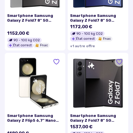
Smartphone Samsung
Smartphone Samsung
Galaxy Z Fold7 8" 5G
Galaxy Z Fold7 8" 5G
Double nano SIM 512 Go
Double nano SIM 512 Go
1172,00 €
Gris
Bleu nuit
1152,00 €
90
-
100
kg CO2
État correct
Fnac
90
-
100
kg CO2
État correct
Fnac
+
1
autre
offre
Smartphone Samsung
Smartphone Samsung
Galaxy Z Flip5 6,7" Nano
Galaxy Z Fold7 8" 5G
SIM 5G 512 Go Crème
Double nano SIM 1 To Noir
1537,00 €
Absolu