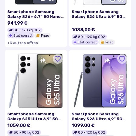
Smartphone Samsung
Smartphone Samsung
Galaxy S26+ 6,7" 5G Nano
Galaxy S26 Ultra 6,9" 5G
SIM 256 Go Noir
Nano SIM 256 Go Blanc
941,99 €
1038,00 €
80
-
120
kg CO2
État correct
Fnac
80
-
120
kg CO2
État correct
Fnac
+
3
autre
s
offre
s
Smartphone Samsung
Smartphone Samsung
Galaxy S25 Ultra 6,9" 5G
Galaxy S26 Ultra 6,9" 5G
Nano SIM 1 To Argent
Nano SIM 512 Go Violet
1059,00 €
1099,00 €
Titane
80
-
90
kg CO2
80
-
120
kg CO2