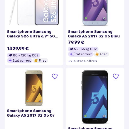
Smartphone Samsung
Smartphone Samsung
Galaxy S26 Ultra 6,9" 5G
Galaxy A5 2017 32 Go Bleu
Nano SIM 1 To Blanc
79,99 €
1429,99 €
55
-
85
kg CO2
État correct
Fnac
80
-
120
kg CO2
État correct
Fnac
+
2
autre
s
offre
s
Smartphone Samsung
Galaxy A5 2017 32 Go Or
Smartphone Samsung