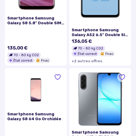
Smartphone Samsung
Galaxy S8 5.8" Double SIM
64 Go Rose
Smartphone Samsung
Galaxy A52 6.5" Double SIM
128 Go Blanc
136,05 €
135,00 €
70
-
80
kg CO2
État correct
Fnac
70
-
80
kg CO2
État correct
Fnac
+
2
autre
s
offre
s
Smartphone Samsung
Galaxy S8 64 Go Orchidée
Smartphone Samsung