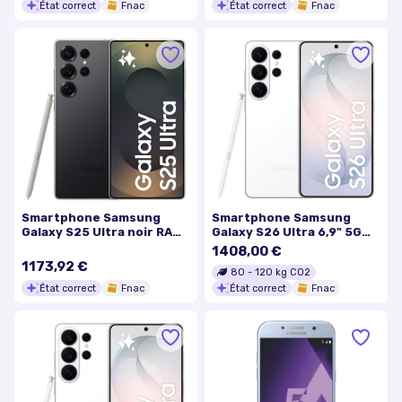
État correct
Fnac
État correct
Fnac
Smartphone Samsung
Smartphone Samsung
Galaxy S25 Ultra noir RAM
Galaxy S26 Ultra 6,9" 5G
12 Go stockage 12 Go
Nano SIM 512 Go Blanc
1408,00 €
1173,92 €
80
-
120
kg CO2
État correct
Fnac
État correct
Fnac