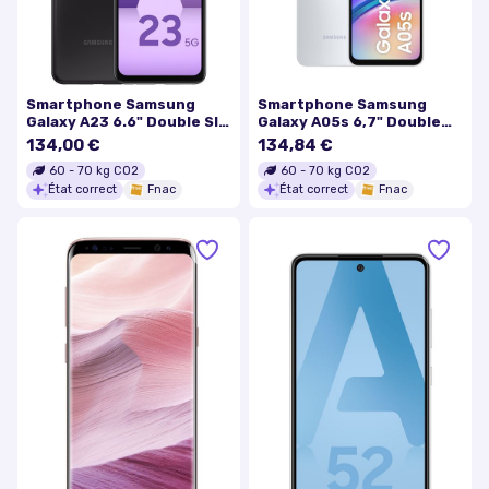
Smartphone Samsung
Smartphone Samsung
Galaxy A23 6.6" Double SIM
Galaxy A05s 6,7" Double
5G 4 Go RAM 128 Go Noir
nano SIM 64 Go Argent
134,00 €
134,84 €
60
-
70
kg CO2
60
-
70
kg CO2
État correct
Fnac
État correct
Fnac