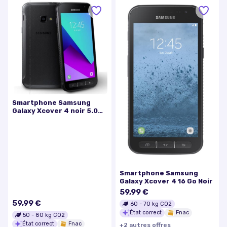
Smartphone Samsung
Galaxy Xcover 4 noir 5.0
RAM 2 Go stockage 16 Go
Smartphone Samsung
Galaxy Xcover 4 16 Go Noir
59,99 €
59,99 €
60
-
70
kg CO2
État correct
Fnac
50
-
80
kg CO2
État correct
Fnac
+
2
autre
s
offre
s