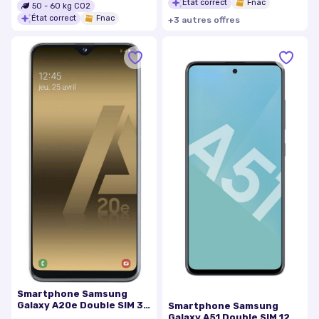
État correct
Fnac
50
-
60
kg CO2
État correct
Fnac
+
3
autre
s
offre
s
Smartphone Samsung
Galaxy A20e Double SIM 32
Smartphone Samsung
Go Blanc
Galaxy A51 Double SIM 128