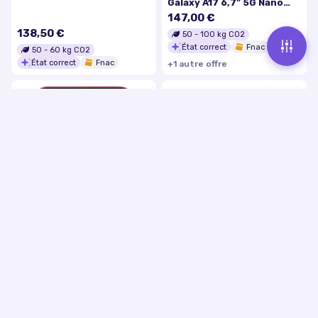
Galaxy A17 6,7" 5G Nano
SIM 128 Go Gris
147,00 €
138,50 €
50
-
100
kg CO2
État correct
Fnac
50
-
60
kg CO2
État correct
Fnac
+
1
autre
offre
Smartphone Samsung
Galaxy A10 Double SIM 32