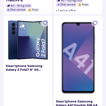
1180,99 €
90
-
100
kg CO2
État correct
Fnac
80
-
90
kg CO2
État correct
Fnac
+
1
autre
offre
Smartphone Samsung
Galaxy Z Fold7 8" 5G
Double nano SIM 1 To Bleu
nuit
Smartphone Samsung
Galaxy A41 Double SIM 64