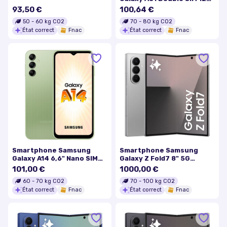
Go Noir
93,50 €
100,64 €
50
-
60
kg CO2
70
-
80
kg CO2
État correct
Fnac
État correct
Fnac
Smartphone Samsung
Smartphone Samsung
Galaxy A14 6,6" Nano SIM
Galaxy Z Fold7 8" 5G
64 Go Vert
Double nano SIM 256 Go
101,00 €
1000,00 €
Gris
60
-
70
kg CO2
70
-
100
kg CO2
État correct
Fnac
État correct
Fnac