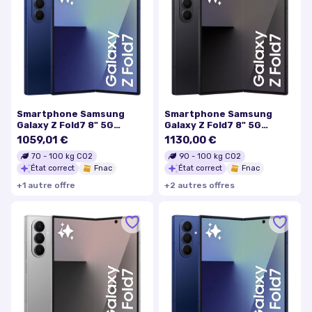
Smartphone Samsung
Smartphone Samsung
Galaxy Z Fold7 8" 5G
Galaxy Z Fold7 8" 5G
Double nano SIM 256 Go
Double nano SIM 512 Go
1059,01 €
1130,00 €
Bleu nuit
Noir Absolu
70
-
100
kg CO2
90
-
100
kg CO2
État correct
Fnac
État correct
Fnac
+
1
autre
offre
+
2
autre
s
offre
s