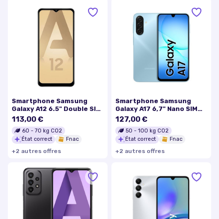
Smartphone Samsung
Smartphone Samsung
Galaxy A12 6.5" Double SIM
Galaxy A17 6,7" Nano SIM
64 Go Blanc
128 Go Bleu clair
113,00 €
127,00 €
60
-
70
kg CO2
50
-
100
kg CO2
État correct
Fnac
État correct
Fnac
+
2
autre
s
offre
s
+
2
autre
s
offre
s