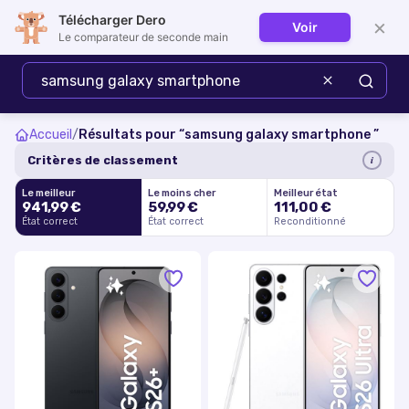
Télécharger Dero
×
Voir
Se connecter
Le comparateur de seconde main
Accueil
/
Résultats pour “
samsung galaxy smartphone
”
i
Critères de classement
Le meilleur
Le moins cher
Meilleur état
941,99 €
59,99 €
111,00 €
État correct
État correct
Reconditionné