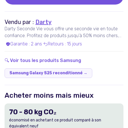
Vendu par :
Darty
Darty Seconde Vie vous offre une seconde vie en toute
confiance. Profitez de produits jusqu'à 50% moins chers,
pris en charge par nos experts qualifiés, dans nos ateliers
Garantie
:
2 ans
Retours
:
15 jours
en France ou chez nos partenaires. Bénéficiez de produits
garantis 100% fonctionnels, avec les services Darty inclus
🔍 Voir tous les produits
Samsung
!
Samsung Galaxy S25 reconditionné
→
Acheter moins mais mieux
70
-
80
kg CO₂
économisé en achetant ce produit comparé à son
équivalent neuf