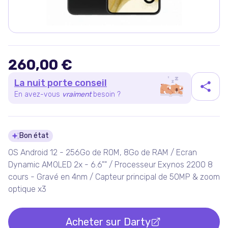
260,00 €
La nuit porte conseil
En avez-vous
vraiment
besoin ?
Détails du produit
Bon état
OS Android 12 - 256Go de ROM, 8Go de RAM / Ecran
Dynamic AMOLED 2x - 6.6"" / Processeur Exynos 2200 8
cours - Gravé en 4nm / Capteur principal de 50MP & zoom
optique x3
Acheter sur
Darty