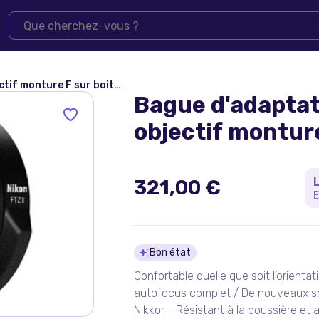
f monture F sur boitier Z
Bague d'adaptat
objectif monture
321,00 €
E
Détails du pro
Bon état
Confortable quelle que soit l'orient
autofocus complet / De nouveaux so
Nikkor - Résistant à la poussière et 