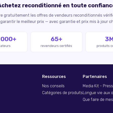
Achetez reconditionné en toute confianc
 gratuitement les offres de vendeurs reconditionnés vérif
garantir le meilleur prix — avec garantie et prix mis à jour c
 000+
65+
3
isateurs
revendeurs certifiés
produits 
Ressources
Partenaires
Nos conseils
Media Kit - Pres
Catégories de produits
Longue vie aux o
Que faire de me