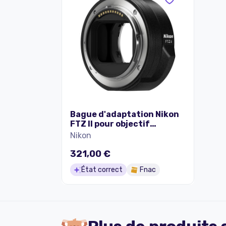
Bague d'adaptation Nikon
FTZ II pour objectif
monture F sur boitier Z
Nikon
321,00 €
État correct
Fnac