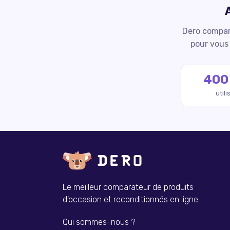
Dero compare
pour vous 
400
util
Le meilleur comparateur de produits
d'occasion et reconditionnés en ligne.
Qui sommes-nous ?