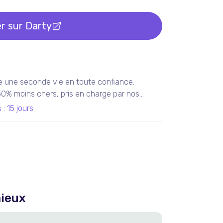
r sur
Darty
e une seconde vie en toute confiance.
 50% moins chers, pris en charge par nos
teliers en France ou chez nos partenaires.
s
:
15 jours
tis 100% fonctionnels, avec les services Darty
ieux