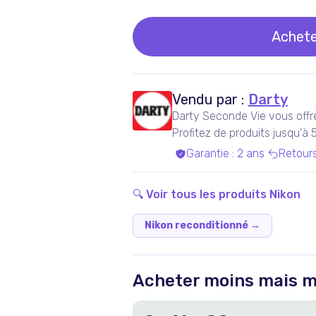
Achete
Vendu par :
Darty
Darty Seconde Vie vous offr
Profitez de produits jusqu'à
experts qualifiés, dans nos a
Garantie
:
2 ans
Retour
Bénéficiez de produits garan
inclus !
🔍 Voir tous les produits
Nikon
Nikon reconditionné
→
Acheter moins mais m