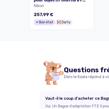
pour objectif monture F
sur boitier Z
Nikon
257,99 €
Bon état
Darty
Questions fr
Dero le Koala répond à v
Vaut-il le coup d'acheter ce Bag
Oui. Un Bague d'adaptation FTZ II pour