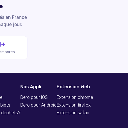
e
iés en France
haque jour.
M+
comparés
Nos Appli
Extension Web
se
Dero pour iOS
Extension chrome
bjets
Dero pour Android
Extension firefox
s déchets?
Extension safari