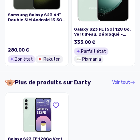
Samsung Galaxy S23 6.1"
Double SIM Android 13 5G
USB Type-C 8 Go 128 Go
Galaxy S23 FE (5G) 128 Go,
3900 mAh Vert
Vert d'eau, Débloqué -
Excellent état
333,00 €
280,00 €
Parfait état
Bon état
Rakuten
Pixmania
Plus de produits sur
Darty
Voir tout
Galaxy S23 FE 128Go Vert