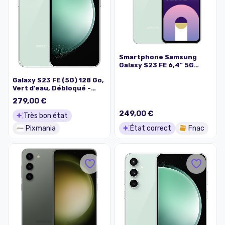
Smartphone Samsung
Galaxy S23 FE 6,4" 5G
Double nano SIM 128 Go
Galaxy S23 FE (5G) 128 Go,
Vert d'eau
Vert d'eau, Débloqué -
Très bon état
279,00 €
249,00 €
Très bon état
Pixmania
État correct
Fnac