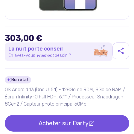
303,00 €
La nuit porte conseil
En avez-vous
vraiment
besoin ?
Détails du produit
Bon état
OS Android 13 (One UI 5.1) - 128Go de ROM, 8Go de RAM /
Écran Infinity-O Full HD+, 6.1"" / Processeur Snapdragon
8Gen2 / Capteur photo principal 50Mp
Acheter sur
Darty