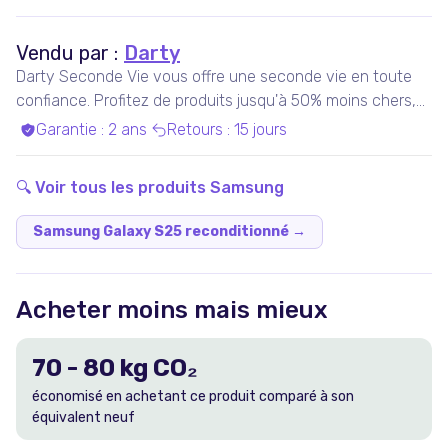
Vendu par :
Darty
Darty Seconde Vie vous offre une seconde vie en toute
confiance. Profitez de produits jusqu'à 50% moins chers,
pris en charge par nos experts qualifiés, dans nos ateliers
Garantie
:
2 ans
Retours
:
15 jours
en France ou chez nos partenaires. Bénéficiez de produits
garantis 100% fonctionnels, avec les services Darty inclus
🔍 Voir tous les produits
Samsung
!
Samsung Galaxy S25 reconditionné
→
Acheter moins mais mieux
70
-
80
kg CO₂
économisé en achetant ce produit comparé à son
équivalent neuf