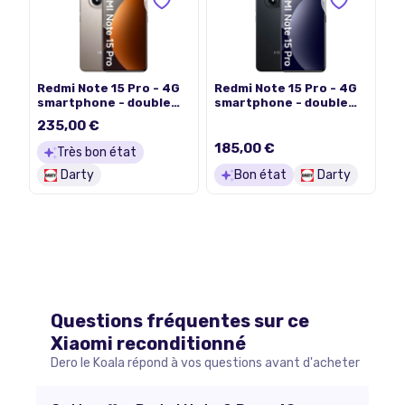
Redmi Note 15 Pro - 4G
Redmi Note 15 Pro - 4G
smartphone - double
smartphone - double
SIM - RAM 8 Go /
SIM - RAM 8 Go /
235,00 €
Mémoire interne 256 Go
Mémoire interne 256 Go
- microSD slot - écran
- microSD slot - écran
185,00 €
Très bon état
OLED - 6.77" - 2392 x
OLED - 6.77" - 2392 x
Darty
Bon état
Darty
1080 pixels (120 Hz)
1080 pixels (120 Hz)
Questions fréquentes sur ce
Xiaomi
reconditionné
Dero le Koala répond à vos questions avant d'acheter