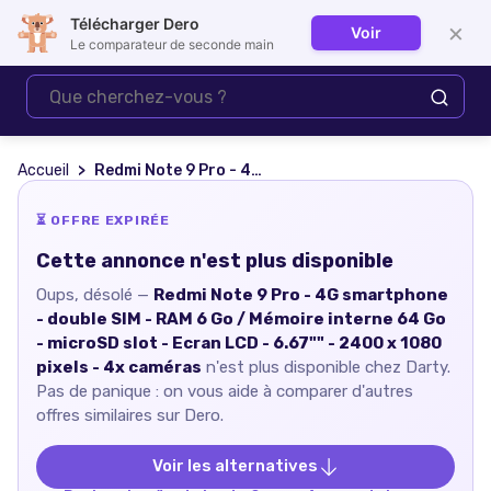
Télécharger Dero
×
Voir
Se connecter
Le comparateur de seconde main
Accueil
Redmi Note 9 Pro - 4G smartphone - double SIM - RAM 6 Go / Mémoire interne 64 Go - microSD slot - Ecran LCD - 6.67"" - 2400 x 1080 pixels - 4x caméras
⏳ OFFRE EXPIRÉE
Cette annonce n'est plus disponible
Oups, désolé —
Redmi Note 9 Pro - 4G smartphone
- double SIM - RAM 6 Go / Mémoire interne 64 Go
- microSD slot - Ecran LCD - 6.67"" - 2400 x 1080
pixels - 4x caméras
n'est plus disponible chez
Darty
.
Pas de panique : on vous aide à comparer d'autres
offres similaires sur Dero.
Voir les alternatives