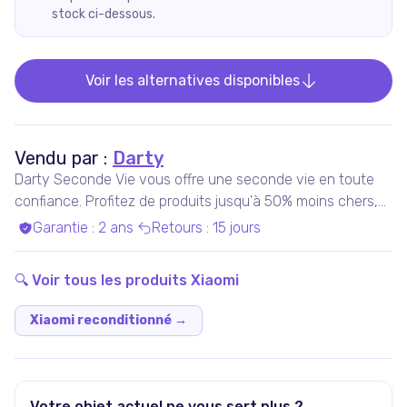
stock ci-dessous.
Voir les alternatives disponibles
Vendu par :
Darty
Darty Seconde Vie vous offre une seconde vie en toute
confiance. Profitez de produits jusqu'à 50% moins chers,
pris en charge par nos experts qualifiés, dans nos ateliers
Garantie
:
2 ans
Retours
:
15 jours
en France ou chez nos partenaires. Bénéficiez de produits
garantis 100% fonctionnels, avec les services Darty inclus
🔍 Voir tous les produits
Xiaomi
!
Xiaomi reconditionné
→
Votre objet actuel ne vous sert plus ?