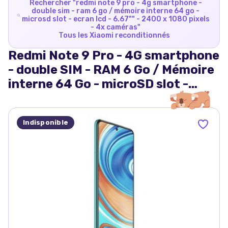
Rechercher "
redmi note 9 pro - 4g smartphone -
double sim - ram 6 go / mémoire interne 64 go -
microsd slot - ecran lcd - 6.67"" - 2400 x 1080 pixels
- 4x caméras
"
Tous les
Xiaomi
reconditionnés
Redmi Note 9 Pro - 4G smartphone
- double SIM - RAM 6 Go / Mémoire
interne 64 Go - microSD slot -
Ecran LCD - 6.67" - 2400 x 1080
pixels - 4x caméras
Indisponible