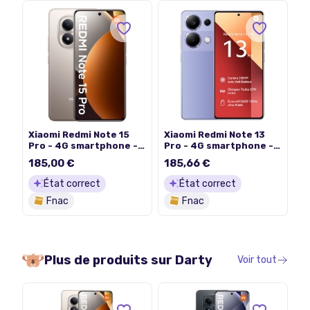
Xiaomi Redmi Note 15
Xiaomi Redmi Note 13
Pro - 4G smartphone -
Pro - 4G smartphone -
double SIM - RAM 8 Go /
double SIM - RAM 8 Go /
185,00 €
185,66 €
Mémoire interne 256 Go
Mémoire interne 256 Go
- microSD slot - écran
- microSD slot - OLED
État correct
État correct
OLED - 6.77" - 2392 x
display - 6.67" - 2400 x
Fnac
Fnac
1080 pixels (120 Hz) - 2x
1080 pixels (120 Hz) - 3
caméras arrière 200 MP,
x caméras arrière 200
8 MP - front camera 32
MP, 8 MP, 2 MP - front
MP - couleur titane
camera 16 MP - violet
lavande
Plus de produits sur
Darty
Voir tout