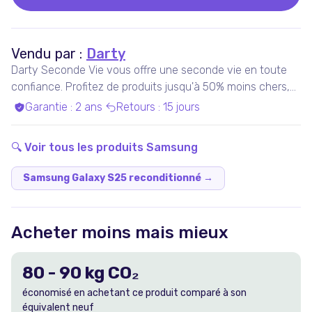
Vendu par :
Darty
Darty Seconde Vie vous offre une seconde vie en toute
confiance. Profitez de produits jusqu'à 50% moins chers,
pris en charge par nos experts qualifiés, dans nos ateliers
Garantie
:
2 ans
Retours
:
15 jours
en France ou chez nos partenaires. Bénéficiez de produits
garantis 100% fonctionnels, avec les services Darty inclus
🔍 Voir tous les produits
Samsung
!
Samsung Galaxy S25 reconditionné
→
Acheter moins mais mieux
80
-
90
kg CO₂
économisé en achetant ce produit comparé à son
équivalent neuf