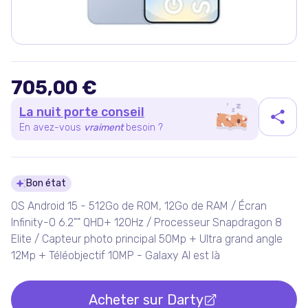
705,00 €
La nuit porte conseil
En avez-vous
vraiment
besoin ?
Détails du produit
Bon état
OS Android 15 - 512Go de ROM, 12Go de RAM / Écran
Infinity-O 6.2"" QHD+ 120Hz / Processeur Snapdragon 8
Elite / Capteur photo principal 50Mp + Ultra grand angle
12Mp + Téléobjectif 10MP - Galaxy AI est là
Acheter sur
Darty