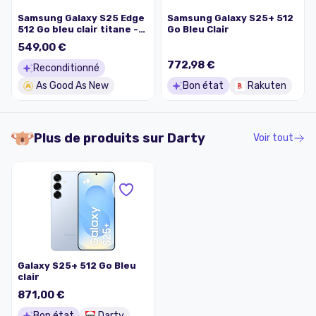
Samsung Galaxy S25 Edge
Samsung Galaxy S25+ 512
512 Go bleu clair titane -
Go Bleu Clair
comme neuf
549,00 €
772,98 €
Reconditionné
As Good As New
Bon état
Rakuten
Plus de produits sur
Darty
Voir tout
Galaxy S25+ 512 Go Bleu
clair
871,00 €
Bon état
Darty