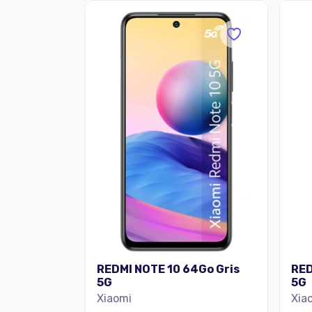
REDMI NOTE 10 64Go Gris
RED
5G
5G
Xiaomi
Xia