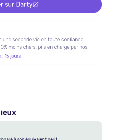
r sur
Darty
e une seconde vie en toute confiance.
 50% moins chers, pris en charge par nos
teliers en France ou chez nos partenaires.
s
:
15 jours
tis 100% fonctionnels, avec les services Darty
ieux
mparé à son équivalent neuf