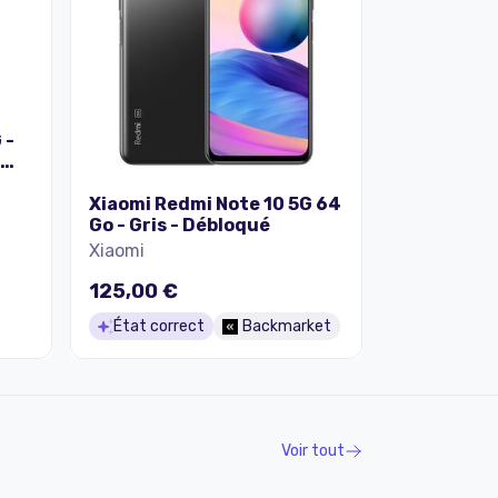
 -
e
400
Xiaomi Redmi Note 10 5G 64
x
Go - Gris - Débloqué
2
Xiaomi
 8
125,00 €
État correct
Backmarket
Voir tout