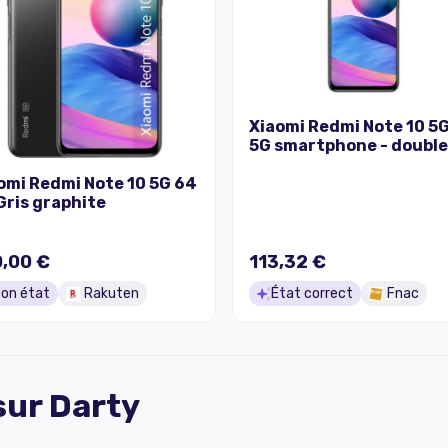
Xiaomi Redmi Note 10 5G
5G smartphone - double
SIM - RAM 4 Go / Mémoir
interne 64 Go - 6.5" - 2
omi Redmi Note 10 5G 64
x 1080 pixels (90 Hz) - 3 
Gris graphite
caméras arrière 48 MP, 
MP, 2 MP - front camera
MP - gris graphite
,00 €
113,32 €
on état
Rakuten
État correct
Fnac
 sur
Darty