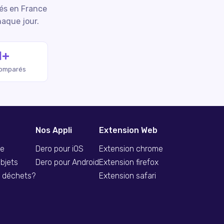
iés en France
haque jour.
M+
comparés
Nos Appli
Extension Web
se
Dero pour iOS
Extension chrome
bjets
Dero pour Android
Extension firefox
s déchets?
Extension safari