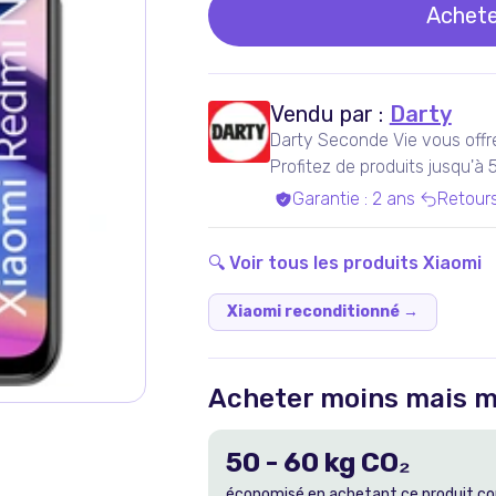
Achete
Vendu par :
Darty
Darty Seconde Vie vous offr
Profitez de produits jusqu'à
experts qualifiés, dans nos a
Garantie
:
2 ans
Retour
Bénéficiez de produits garan
inclus !
🔍 Voir tous les produits
Xiaomi
Xiaomi reconditionné
→
Acheter moins mais m
50
-
60
kg CO₂
économisé en achetant ce produit co