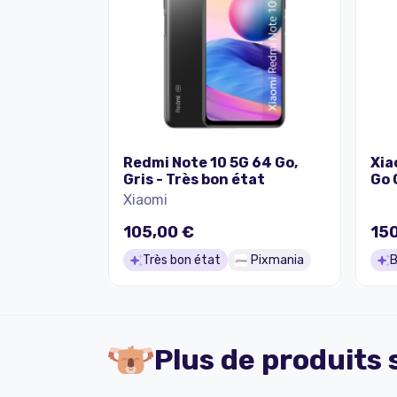
Redmi Note 10 5G 64 Go,
Xia
Gris - Très bon état
Go 
Xiaomi
105,00 €
150
Très bon état
Pixmania
B
Plus de produits