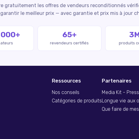
 gratuitement les offres de vendeurs reconditionnés vérif
garantir le meilleur prix — avec garantie et prix mis à jour c
 000+
65+
3
isateurs
revendeurs certifiés
produits 
Ressources
Partenaires
Nos conseils
Media Kit - Pres
Catégories de produits
Longue vie aux o
Que faire de me