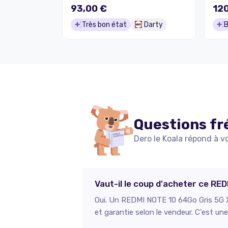
93,00 €
120
Très bon état
Darty
B
Questions fr
Dero le Koala répond à v
Vaut-il le coup d'acheter ce RE
Oui. Un REDMI NOTE 10 64Go Gris 5G Xi
et garantie selon le vendeur. C'est un