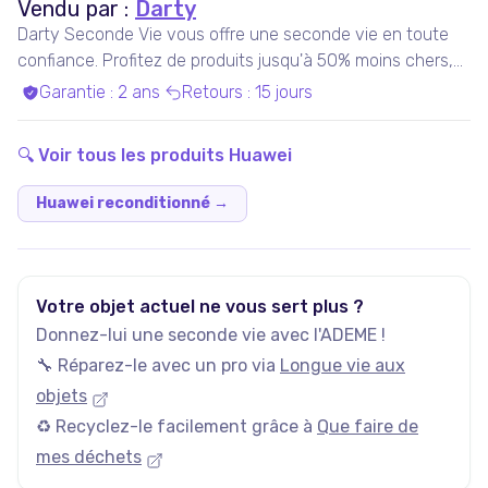
Vendu par :
Darty
Darty Seconde Vie vous offre une seconde vie en toute
confiance. Profitez de produits jusqu'à 50% moins chers,
pris en charge par nos experts qualifiés, dans nos ateliers
Garantie
:
2 ans
Retours
:
15 jours
en France ou chez nos partenaires. Bénéficiez de produits
garantis 100% fonctionnels, avec les services Darty inclus
🔍 Voir tous les produits
Huawei
!
Huawei reconditionné
→
Votre objet actuel ne vous sert plus ?
Donnez-lui une seconde vie avec l'ADEME !
🔧 Réparez-le avec un pro via
Longue vie aux
objets
♻️ Recyclez-le facilement grâce à
Que faire de
mes déchets