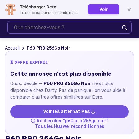
Télécharger Dero
×
Voir
Se connecter
Le comparateur de seconde main
Accueil
P60 PRO 256Go Noir
⏳ OFFRE EXPIRÉE
Cette annonce n'est plus disponible
Oups, désolé —
P60 PRO 256Go Noir
n'est plus
disponible chez
Darty
. Pas de panique : on vous aide à
comparer d'autres offres similaires sur Dero.
Voir les alternatives
Rechercher "
p60 pro 256go noir
"
Tous les
Huawei
reconditionnés
P60 PRO 256Go Noir