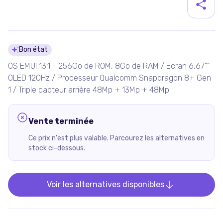
Détails du produit
Bon état
OS EMUI 13.1 - 256Go de ROM, 8Go de RAM / Ecran 6,67""
OLED 120Hz / Processeur Qualcomm Snapdragon 8+ Gen
1 / Triple capteur arrière 48Mp + 13Mp + 48Mp
Vente terminée
Ce prix n'est plus valable. Parcourez les alternatives en
stock ci-dessous.
Voir les alternatives disponibles