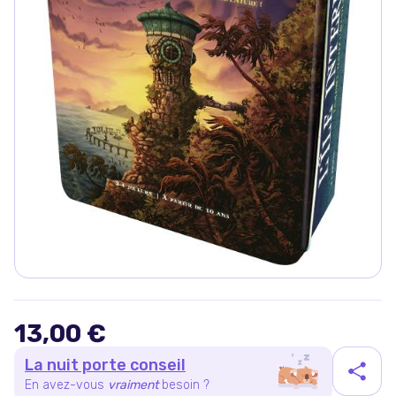
13,00 €
La nuit porte conseil
En avez-vous
vraiment
besoin ?