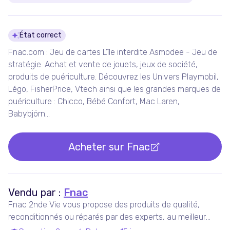
Détails du produit
État correct
Fnac.com : Jeu de cartes L'île interdite Asmodee - Jeu de
stratégie. Achat et vente de jouets, jeux de société,
produits de puériculture. Découvrez les Univers Playmobil,
Légo, FisherPrice, Vtech ainsi que les grandes marques de
puériculture : Chicco, Bébé Confort, Mac Laren,
Babybjörn...
Acheter sur
Fnac
Vendu par :
Fnac
Fnac 2nde Vie vous propose des produits de qualité,
reconditionnés ou réparés par des experts, au meilleur
prix.