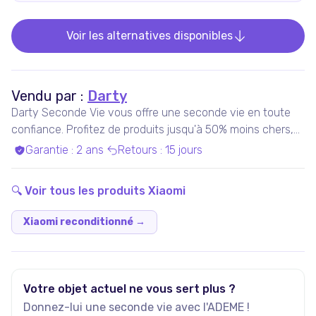
Voir les alternatives disponibles
Vendu par :
Darty
Darty Seconde Vie vous offre une seconde vie en toute
confiance. Profitez de produits jusqu'à 50% moins chers,
pris en charge par nos experts qualifiés, dans nos ateliers
Garantie
:
2 ans
Retours
:
15 jours
en France ou chez nos partenaires. Bénéficiez de produits
garantis 100% fonctionnels, avec les services Darty inclus
🔍 Voir tous les produits
Xiaomi
!
Xiaomi reconditionné
→
Votre objet actuel ne vous sert plus ?
Donnez-lui une seconde vie avec l'ADEME !