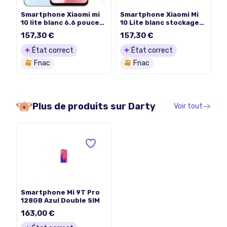
Smartphone Xiaomi mi
Smartphone Xiaomi Mi
10 lite blanc 6.6 pouces
10 Lite blanc stockage
RAM 8 Go stockage 128
128 Go
157,30 €
157,30 €
Go
État correct
État correct
Fnac
Fnac
Plus de produits sur
Darty
Voir tout
Smartphone Mi 9T Pro
128GB Azul Double SIM
163,00 €