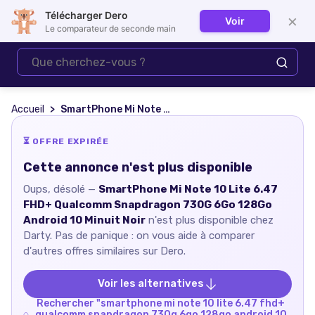
Télécharger Dero
×
Voir
Se connecter
Le comparateur de seconde main
Accueil
SmartPhone Mi Note 10 Lite 6.47 FHD+ Qualcomm Snapdragon 730G 6Go 128Go Android 10 Minuit Noir
⏳ OFFRE EXPIRÉE
Cette annonce n'est plus disponible
Oups, désolé —
SmartPhone Mi Note 10 Lite 6.47
FHD+ Qualcomm Snapdragon 730G 6Go 128Go
Android 10 Minuit Noir
n'est plus disponible chez
Darty
. Pas de panique : on vous aide à comparer
d'autres offres similaires sur Dero.
Voir les alternatives
Rechercher "
smartphone mi note 10 lite 6.47 fhd+
qualcomm snapdragon 730g 6go 128go android 10