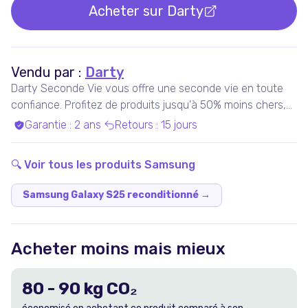
Acheter sur
Darty
Vendu par :
Darty
Darty Seconde Vie vous offre une seconde vie en toute
confiance. Profitez de produits jusqu'à 50% moins chers,
pris en charge par nos experts qualifiés, dans nos ateliers
Garantie
:
2 ans
Retours
:
15 jours
en France ou chez nos partenaires. Bénéficiez de produits
garantis 100% fonctionnels, avec les services Darty inclus
🔍 Voir tous les produits
Samsung
!
Samsung Galaxy S25 reconditionné
→
Acheter moins mais mieux
80
-
90
kg CO₂