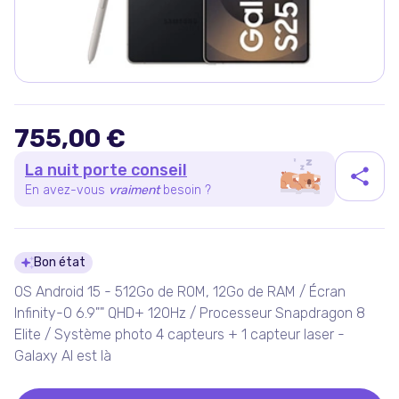
755,00 €
La nuit porte conseil
En avez-vous
vraiment
besoin ?
Détails du produit
Bon état
OS Android 15 - 512Go de ROM, 12Go de RAM / Écran
Infinity-O 6.9"" QHD+ 120Hz / Processeur Snapdragon 8
Elite / Système photo 4 capteurs + 1 capteur laser -
Galaxy AI est là