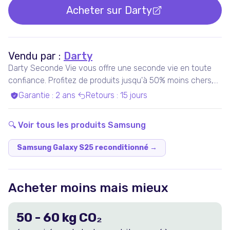
Acheter sur
Darty
Vendu par :
Darty
Darty Seconde Vie vous offre une seconde vie en toute
confiance. Profitez de produits jusqu'à 50% moins chers,
pris en charge par nos experts qualifiés, dans nos ateliers
Garantie
:
2 ans
Retours
:
15 jours
en France ou chez nos partenaires. Bénéficiez de produits
garantis 100% fonctionnels, avec les services Darty inclus
🔍 Voir tous les produits
Samsung
!
Samsung Galaxy S25 reconditionné
→
Acheter moins mais mieux
50
-
60
kg CO₂