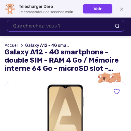
Télécharger Dero
×
Voir
Se connecter
Le comparateur de seconde main
Accueil
Galaxy A12 - 4G smartphone - double SIM - RAM 4 Go / Mémoire interne 64 Go - microSD slot - Ecran LCD - 6.5"" - 1600 x 720 pixels - 4x caméras arrière
Galaxy A12 - 4G smartphone -
double SIM - RAM 4 Go / Mémoire
interne 64 Go - microSD slot -
Ecran LCD - 6.5" - 1600 x 720
pixels - 4x caméras arrière