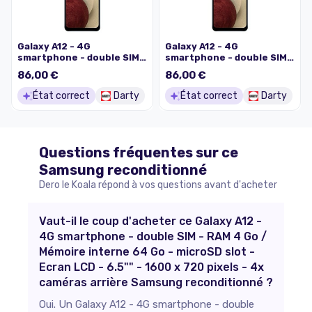
Galaxy A12 - 4G
Galaxy A12 - 4G
smartphone - double SIM -
smartphone - double SIM -
RAM 4 Go / Mémoire
RAM 4 Go / Mémoire
86,00 €
86,00 €
interne 64 Go - microSD
interne 64 Go - microSD
slot - Ecran LCD - 6.5" -
slot - Ecran LCD - 6.5" -
État correct
Darty
État correct
Darty
1600 x 720 pixels - 4x
1600 x 720 pixels - 4x
caméras arrière
caméras arrière
Questions fréquentes sur ce
Samsung
reconditionné
Dero le Koala répond à vos questions avant d'acheter
Vaut-il le coup d'acheter ce Galaxy A12 -
4G smartphone - double SIM - RAM 4 Go /
Mémoire interne 64 Go - microSD slot -
Ecran LCD - 6.5"" - 1600 x 720 pixels - 4x
caméras arrière Samsung reconditionné ?
Oui. Un Galaxy A12 - 4G smartphone - double