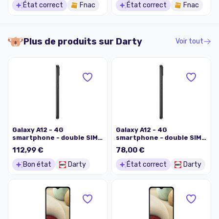
slot - Écran LCD - 6.5" -
slot - Écran LCD - 6.5" -
État correct
Fnac
État correct
Fnac
1600 x 720 pixels - 4x
1600 x 720 pixels - 4x
caméras arrière 48 MP, 5
caméras arrière 48 MP, 5
MP, 2 MP, 2 MP - front
MP, 2 MP, 2 MP - front
camera 8 MP - bleu
camera 8 MP - bleu
Plus de produits sur
Darty
Voir tout
Galaxy A12 - 4G
Galaxy A12 - 4G
smartphone - double SIM -
smartphone - double SIM -
RAM 4 Go / Mémoire
RAM 4 Go / Mémoire
112,99 €
78,00 €
interne 64 Go - microSD
interne 64 Go - microSD
slot - Ecran LCD - 6.5" -
slot - Ecran LCD - 6.5" -
Bon état
Darty
État correct
Darty
1600 x 720 pixels - 4x
1600 x 720 pixels - 4x
caméras arrière
caméras arrière