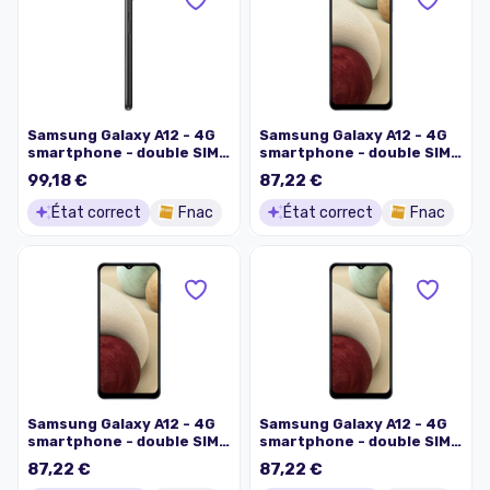
Samsung Galaxy A12 - 4G
Samsung Galaxy A12 - 4G
smartphone - double SIM -
smartphone - double SIM -
RAM 4 Go / Mémoire
RAM 4 Go / Mémoire
99,18 €
87,22 €
interne 64 Go - microSD
interne 64 Go - microSD
slot - Écran LCD - 6.5" -
slot - Écran LCD - 6.5" -
État correct
Fnac
État correct
Fnac
1600 x 720 pixels - 4x
1600 x 720 pixels - 4x
caméras arrière 48 MP, 5
caméras arrière 48 MP, 5
MP, 2 MP, 2 MP - front
MP, 2 MP, 2 MP - front
camera 8 MP - noir
camera 8 MP - bleu
Samsung Galaxy A12 - 4G
Samsung Galaxy A12 - 4G
smartphone - double SIM -
smartphone - double SIM -
RAM 4 Go / Mémoire
RAM 4 Go / Mémoire
87,22 €
87,22 €
interne 64 Go - microSD
interne 64 Go - microSD