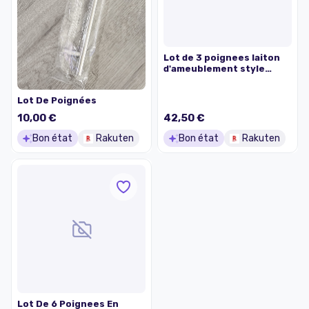
Lot de 3 poignees laiton
d'ameublement style
rocaille louis xv
Lot De Poignées
10,00 €
42,50 €
Bon état
Rakuten
Bon état
Rakuten
Lot De 6 Poignees En