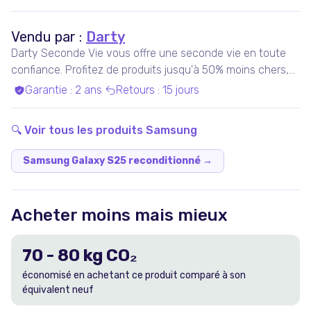
Vendu par :
Darty
Darty Seconde Vie vous offre une seconde vie en toute
confiance. Profitez de produits jusqu'à 50% moins chers,
pris en charge par nos experts qualifiés, dans nos ateliers
Garantie
:
2 ans
Retours
:
15 jours
en France ou chez nos partenaires. Bénéficiez de produits
garantis 100% fonctionnels, avec les services Darty inclus
🔍 Voir tous les produits
Samsung
!
Samsung Galaxy S25 reconditionné
→
Acheter moins mais mieux
70
-
80
kg CO₂
économisé en achetant ce produit comparé à son
équivalent neuf