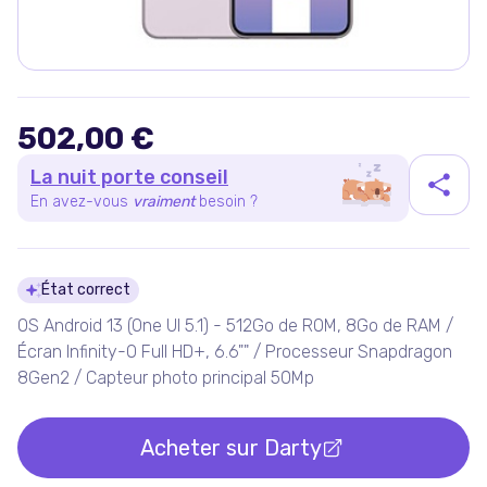
502,00 €
La nuit porte conseil
En avez-vous
vraiment
besoin ?
Détails du produit
État correct
OS Android 13 (One UI 5.1) - 512Go de ROM, 8Go de RAM /
Écran Infinity-O Full HD+, 6.6"" / Processeur Snapdragon
8Gen2 / Capteur photo principal 50Mp
Acheter sur
Darty