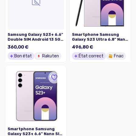
Samsung Galaxy S23+ 6.6"
Smartphone Samsung
Double SIM Android 13 5G
Galaxy S23 Ultra 6.8" Nano
USB Type-C 8 Go 512 Go
SIM 5G 12 Go RAM 512 Go
360,00 €
496,80 €
4700 mAh Lavande
Lavande
Bon état
Rakuten
État correct
Fnac
Smartphone Samsung
Galaxy S23+ 6.6" Nano SIM