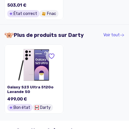
5G 8 Go RAM 512 Go
503,01 €
Lavande
État correct
Fnac
Plus de produits sur
Darty
Voir tout
Galaxy S23 Ultra 512Go
Lavande 5G
499,00 €
Bon état
Darty