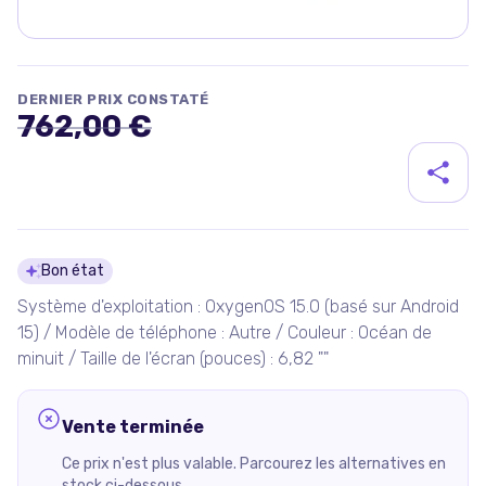
DERNIER PRIX CONSTATÉ
762,00 €
Détails du produit
Bon état
Système d'exploitation : OxygenOS 15.0 (basé sur Android
15) / Modèle de téléphone : Autre / Couleur : Océan de
minuit / Taille de l'écran (pouces) : 6,82 ""
Vente terminée
Ce prix n'est plus valable. Parcourez les alternatives en
stock ci-dessous.