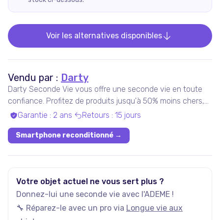
Voir les alternatives disponibles
Vendu par :
Darty
Darty Seconde Vie vous offre une seconde vie en toute
confiance. Profitez de produits jusqu'à 50% moins chers,
pris en charge par nos experts qualifiés, dans nos ateliers
Garantie
:
2 ans
Retours
:
15 jours
en France ou chez nos partenaires. Bénéficiez de produits
Smartphone reconditionné
→
garantis 100% fonctionnels, avec les services Darty inclus
!
Votre objet actuel ne vous sert plus ?
Donnez-lui une seconde vie avec l'ADEME !
🔧 Réparez-le avec un pro via
Longue vie aux