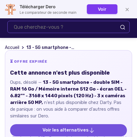
Télécharger Dero
×
Voir
Se connecter
Le comparateur de seconde main
Accueil
13 - 5G smartphone - double SIM - RAM 16 Go / Mémoire interne 512 Go - écran OEL - 6.82"" - 3168 x 1440 pixels (120 Hz) - 3 x caméras arrière 50 MP,
⏳ OFFRE EXPIRÉE
Cette annonce n'est plus disponible
Oups, désolé —
13 - 5G smartphone - double SIM -
RAM 16 Go / Mémoire interne 512 Go - écran OEL -
6.82"" - 3168 x 1440 pixels (120 Hz) - 3 x caméras
arrière 50 MP,
n'est plus disponible chez
Darty
. Pas
de panique : on vous aide à comparer d'autres offres
similaires sur Dero.
Voir les alternatives