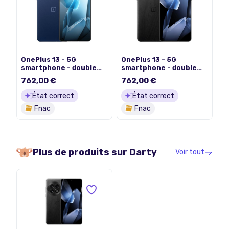
OnePlus 13 - 5G
OnePlus 13 - 5G
smartphone - double
smartphone - double
SIM - RAM 16 Go /
SIM - RAM 16 Go /
762,00 €
762,00 €
Mémoire interne 512 Go
Mémoire interne 512 Go
- écran OLED - 6.82" -
- écran OLED - 6.82" -
État correct
État correct
3168 x 1440 pixels (120
3168 x 1440 pixels (120
Fnac
Fnac
Hz) - 3 x caméras
Hz) - 3 x caméras
arrière 50 MP, 50 MP, 50
arrière 50 MP, 50 MP, 50
MP - front camera 32
MP - front camera 32
MP - océan de minuit
MP - noir eclipse
Plus de produits sur
Darty
Voir tout