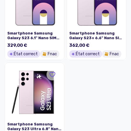
Smartphone Samsung
Smartphone Samsung
Galaxy S23 6.1" Nano SIM
Galaxy S23+ 6.6" Nano SIM
5G 8 Go RAM 256 Go
5G 8 Go RAM 256 Go
329,00 €
362,00 €
Lavande
Lavande
État correct
Fnac
État correct
Fnac
Smartphone Samsung
Galaxy S23 Ultra 6.8" Nano