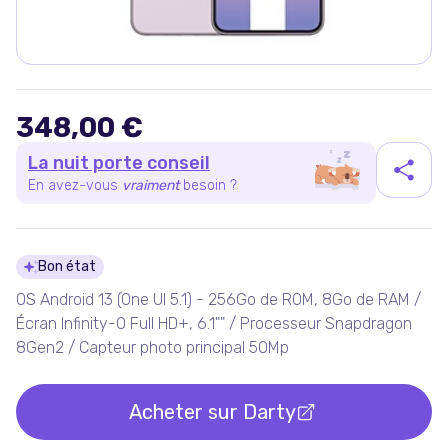
348,00 €
La nuit porte conseil
En avez-vous
vraiment
besoin ?
Détails du produit
Bon état
OS Android 13 (One UI 5.1) - 256Go de ROM, 8Go de RAM /
Écran Infinity-O Full HD+, 6.1"" / Processeur Snapdragon
8Gen2 / Capteur photo principal 50Mp
Acheter sur
Darty