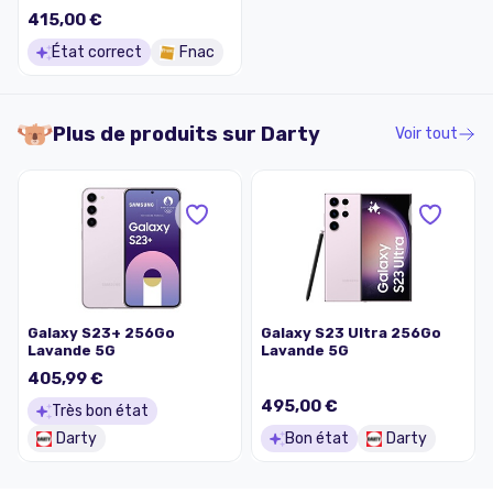
SIM 5G 8 Go RAM 256 Go
415,00 €
Lavande
État correct
Fnac
Plus de produits sur
Darty
Voir tout
Galaxy S23+ 256Go
Galaxy S23 Ultra 256Go
Lavande 5G
Lavande 5G
405,99 €
495,00 €
Très bon état
Darty
Bon état
Darty