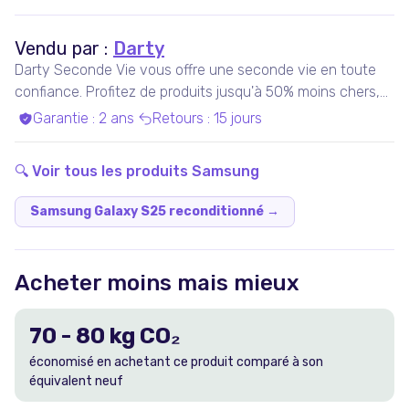
Vendu par :
Darty
Darty Seconde Vie vous offre une seconde vie en toute
confiance. Profitez de produits jusqu'à 50% moins chers,
pris en charge par nos experts qualifiés, dans nos ateliers
Garantie
:
2 ans
Retours
:
15 jours
en France ou chez nos partenaires. Bénéficiez de produits
garantis 100% fonctionnels, avec les services Darty inclus
🔍 Voir tous les produits
Samsung
!
Samsung Galaxy S25 reconditionné
→
Acheter moins mais mieux
70
-
80
kg CO₂
économisé en achetant ce produit comparé à son
équivalent neuf