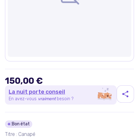
150,00 €
La nuit porte conseil
En avez-vous
vraiment
besoin ?
Détails du produit
Bon état
Titre : Canapé