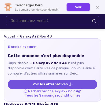
Télécharger Dero
×
Voir
Se connecter
Le comparateur de seconde main
Accueil
Galaxy A22 Noir 4G
⏳ OFFRE EXPIRÉE
Cette annonce n'est plus disponible
Oups, désolé —
Galaxy A22 Noir 4G
n'est plus
disponible chez
Darty
. Pas de panique : on vous aide à
comparer d'autres offres similaires sur Dero.
Voir les alternatives
Rechercher "
galaxy a22 noir 4g
"
Tous les
Samsung
reconditionnés
Galaxy A22 Noir 4G