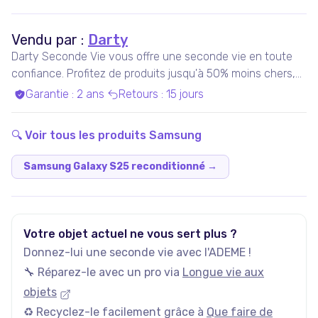
Vendu par :
Darty
Darty Seconde Vie vous offre une seconde vie en toute
confiance. Profitez de produits jusqu'à 50% moins chers,
pris en charge par nos experts qualifiés, dans nos ateliers
Garantie
:
2 ans
Retours
:
15 jours
en France ou chez nos partenaires. Bénéficiez de produits
garantis 100% fonctionnels, avec les services Darty inclus
🔍 Voir tous les produits
Samsung
!
Samsung Galaxy S25 reconditionné
→
Votre objet actuel ne vous sert plus ?
Donnez-lui une seconde vie avec l'ADEME !
🔧 Réparez-le avec un pro via
Longue vie aux
objets
♻️ Recyclez-le facilement grâce à
Que faire de