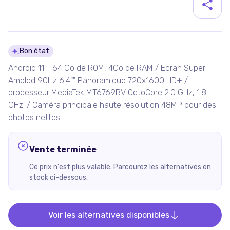
Détails du produit
Bon état
Android 11 - 64 Go de ROM, 4Go de RAM / Ecran Super
Amoled 90Hz 6.4"" Panoramique 720x1600 HD+ /
processeur MediaTek MT6769BV OctoCore 2.0 GHz, 1.8
GHz. / Caméra principale haute résolution 48MP pour des
photos nettes.
Vente terminée
Ce prix n'est plus valable. Parcourez les alternatives en
stock ci-dessous.
Voir les alternatives disponibles