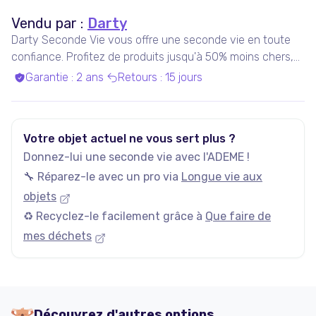
Vendu par :
Darty
Darty Seconde Vie vous offre une seconde vie en toute
confiance. Profitez de produits jusqu'à 50% moins chers,
pris en charge par nos experts qualifiés, dans nos ateliers
Garantie
:
2 ans
Retours
:
15 jours
en France ou chez nos partenaires. Bénéficiez de produits
garantis 100% fonctionnels, avec les services Darty inclus
!
Votre objet actuel ne vous sert plus ?
Donnez-lui une seconde vie avec l'ADEME !
🔧 Réparez-le avec un pro via
Longue vie aux
objets
♻️ Recyclez-le facilement grâce à
Que faire de
mes déchets
Découvrez d'autres options