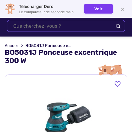
Télécharger Dero
×
Voir
Se connecter
Le comparateur de seconde main
Accueil
BO5031J Ponceuse excentrique 300 W
BO5031J Ponceuse excentrique
300 W