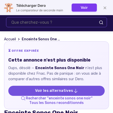
Télécharger Dero
×
Voir
Se connecter
Le comparateur de seconde main
Accueil
Enceinte Sonos One Noir
⏳ OFFRE EXPIRÉE
Cette annonce n'est plus disponible
Oups, désolé —
Enceinte Sonos One Noir
n'est plus
disponible chez
Fnac
. Pas de panique : on vous aide à
comparer d'autres offres similaires sur Dero.
Voir les alternatives
Rechercher "
enceinte sonos one noir
"
Tous les
Sonos
reconditionnés
Enceinte Sonos One Noir