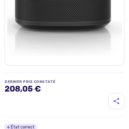
DERNIER PRIX CONSTATÉ
208,05 €
Détails du produit
État correct