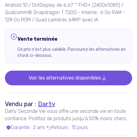
Android 10 / DotDisplay de 6,67 "" FHD+ (2400x1080) /
Qualcomm® Snapdragon T 720G - Interne : 6 Go RAM -
128 Go ROM / Quad caméras 64MP avec IA
Vente terminée
Ce prix n'est plus valable. Parcourez les alternatives en
stock ci-dessous.
Voir les alternatives disponibles
Vendu par :
Darty
Darty Seconde Vie vous offre une seconde vie en toute
confiance. Profitez de produits jusqu'à 50% moins chers,
pris en charge par nos experts qualifiés, dans nos ateliers
Garantie
:
2 ans
Retours
:
15 jours
en France ou chez nos partenaires. Bénéficiez de produits