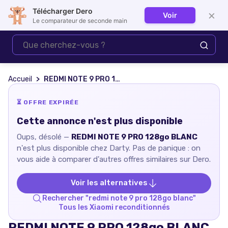
Télécharger Dero
×
Voir
Se connecter
Le comparateur de seconde main
Accueil
REDMI NOTE 9 PRO 128go BLANC
⏳ OFFRE EXPIRÉE
Cette annonce n'est plus disponible
Oups, désolé —
REDMI NOTE 9 PRO 128go BLANC
n'est plus disponible chez
Darty
. Pas de panique : on
vous aide à comparer d'autres offres similaires sur Dero.
Voir les alternatives
Rechercher "
redmi note 9 pro 128go blanc
"
Tous les
Xiaomi
reconditionnés
REDMI NOTE 9 PRO 128go BLANC