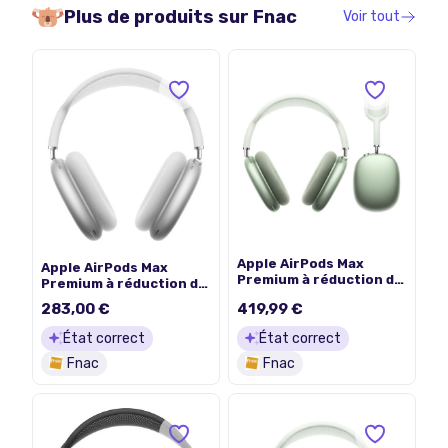
Plus de produits sur
Fnac
Voir tout
Apple AirPods Max
Apple AirPods Max
Premium à réduction de
Premium à réduction de
bruit active Bluetooth
bruit active Bluetooth
283,00 €
419,99 €
Vert Reconditionné
Blanc Reconditionné
Reborn
Reborn
État correct
État correct
Fnac
Fnac