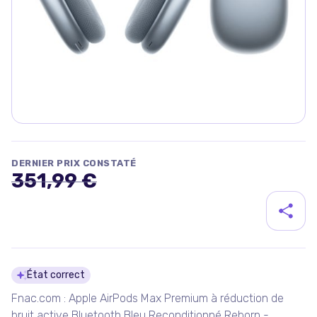
DERNIER PRIX CONSTATÉ
351,99 €
Détails du produit
État correct
Fnac.com : Apple AirPods Max Premium à réduction de
bruit active Bluetooth Bleu Reconditionné Reborn -