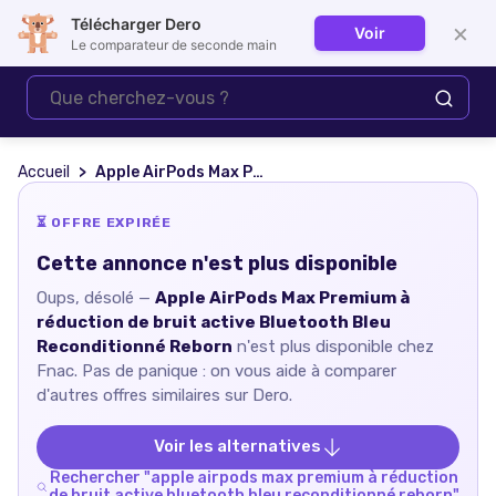
Télécharger Dero
×
Voir
Se connecter
Le comparateur de seconde main
Accueil
Apple AirPods Max Premium à réduction de bruit active Bluetooth Bleu Reconditionné Reborn
⏳ OFFRE EXPIRÉE
Cette annonce n'est plus disponible
Oups, désolé —
Apple AirPods Max Premium à
réduction de bruit active Bluetooth Bleu
Reconditionné Reborn
n'est plus disponible chez
Fnac
. Pas de panique : on vous aide à comparer
d'autres offres similaires sur Dero.
Voir les alternatives
Rechercher "
apple airpods max premium à réduction
de bruit active bluetooth bleu reconditionné reborn
"