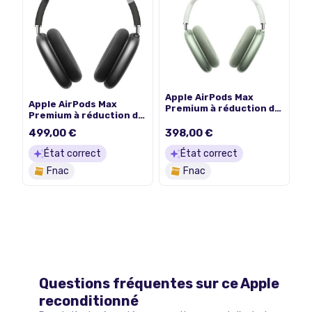
Apple AirPods Max
Apple AirPods Max
Premium à réduction de
Premium à réduction de
bruit active Bluetooth
bruit active Bluetooth
Vert Reconditionné
499,00 €
398,00 €
Noir Reconditionné
Reborn
Reborn
État correct
État correct
Fnac
Fnac
Questions fréquentes sur ce
Apple
reconditionné