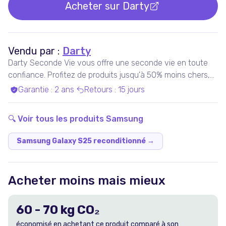
Acheter sur
Darty
Vendu par :
Darty
Darty Seconde Vie vous offre une seconde vie en toute
confiance. Profitez de produits jusqu'à 50% moins chers,
pris en charge par nos experts qualifiés, dans nos ateliers
Garantie
:
2 ans
Retours
:
15 jours
en France ou chez nos partenaires. Bénéficiez de produits
garantis 100% fonctionnels, avec les services Darty inclus
🔍 Voir tous les produits
Samsung
!
Samsung Galaxy S25 reconditionné
→
Acheter moins mais mieux
60
-
70
kg CO₂
économisé en achetant ce produit comparé à son