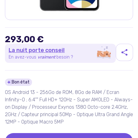
293,00 €
La nuit porte conseil
En avez-vous
vraiment
besoin ?
Détails du produit
Bon état
OS Android 13 - 256Go de ROM, 8Go de RAM / Ecran
Infinity-O ; 6.4"" Full HD+ 120Hz - Super AMOLED - Always-
on Display / Processeur Exynos 1380 Octo-core 2.4GHz,
2GHz / Capteur principal 50Mp - Optique Ultra Grand Angle
12MP - Optique Macro 5MP