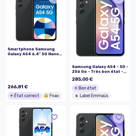
Smartphone Samsung
Galaxy A54 6,4" 5G Nano
SIM 256 Go Noir
Samsung Galaxy A54 - 5G -
256 Go - Très bon état -
Noir - Batterie testée
285,00 €
266,81 €
Bon état
État correct
Fnac
Label Emmaüs