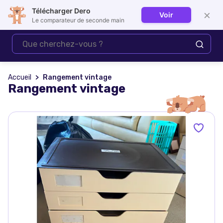
Télécharger Dero
×
Voir
Se connecter
Le comparateur de seconde main
Accueil
Rangement vintage
Rangement vintage