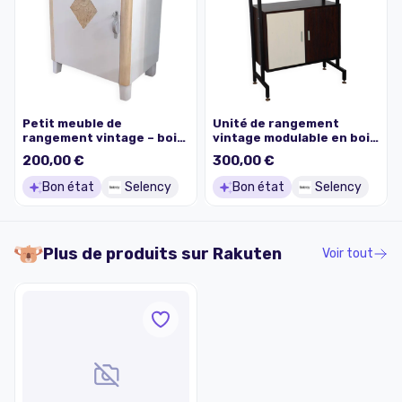
Petit meuble de
Unité de rangement
rangement vintage – bois
vintage modulable en bois
clair et rose poudré
et métal - 1960
200,00 €
300,00 €
Bon état
Selency
Bon état
Selency
Plus de produits sur
Rakuten
Voir tout