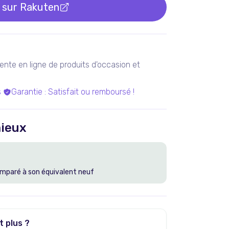
 sur
Rakuten
ente en ligne de produits d'occasion et
s
Garantie
:
Satisfait ou remboursé !
ieux
mparé à son équivalent neuf
t plus ?