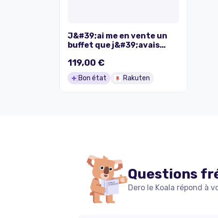
J&#39;ai me en vente un
buffet que j&#39;avais
commandé par erreur au
119,00 €
lieu d&#39;une
commonde,je l&#39;ai
Bon état
Rakuten
commandé sur Rakuten,il
en bois et couleur blanc,il
est à 119 euros . Je suis à
Lille.
Questions fr
Dero le Koala répond à v