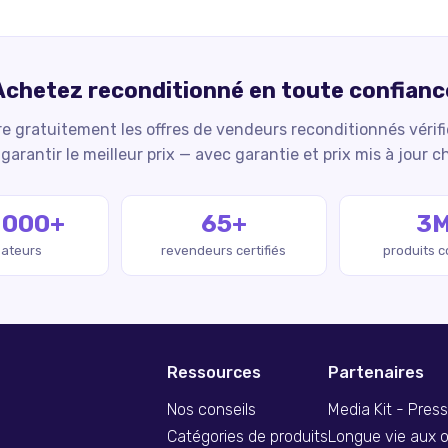
Achetez reconditionné en toute confianc
 gratuitement les offres de vendeurs reconditionnés vérif
garantir le meilleur prix — avec garantie et prix mis à jour c
 000+
65+
3
isateurs
revendeurs certifiés
produits 
Ressources
Partenaires
Nos conseils
Media Kit - Pres
Catégories de produits
Longue vie aux o