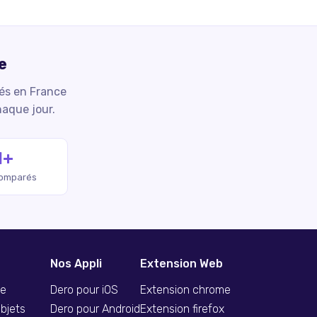
e
iés en France
haque jour.
M+
comparés
Nos Appli
Extension Web
se
Dero pour iOS
Extension chrome
bjets
Dero pour Android
Extension firefox