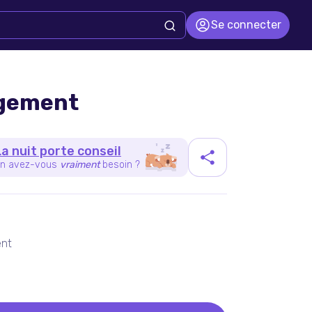
Se connecter
gement
La nuit porte conseil
n avez-vous
vraiment
besoin ?
duit
ent