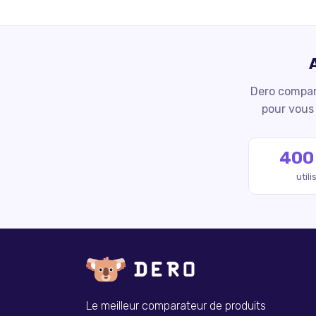
Dero compare
pour vous 
400
util
Le meilleur comparateur de produits