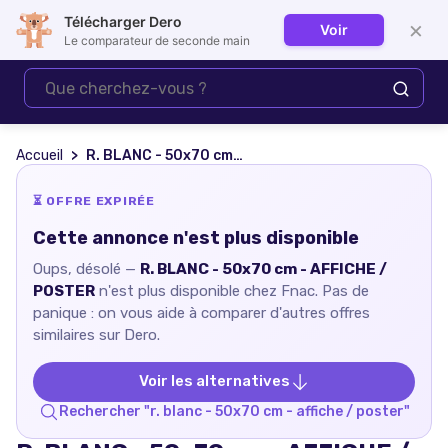
Télécharger Dero
×
Voir
Se connecter
Le comparateur de seconde main
Accueil
R. BLANC - 50x70 cm - AFFICHE / POSTER
⏳ OFFRE EXPIRÉE
Cette annonce n'est plus disponible
Oups, désolé —
R. BLANC - 50x70 cm - AFFICHE /
POSTER
n'est plus disponible chez
Fnac
. Pas de
panique : on vous aide à comparer d'autres offres
similaires sur Dero.
Voir les alternatives
Rechercher "
r. blanc - 50x70 cm - affiche / poster
"