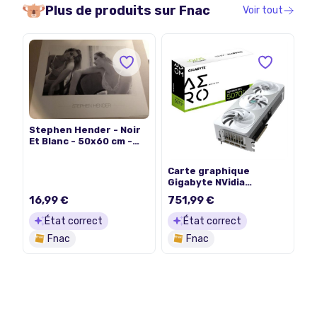
Plus de produits sur
Fnac
Voir tout
Stephen Hender - Noir
Et Blanc - 50x60 cm -
AFFICHE / POSTER
Carte graphique
Gigabyte NVidia
GeForce RTX 5070 Ti
16,99 €
751,99 €
AERO OC 16G Blanc
État correct
État correct
Fnac
Fnac