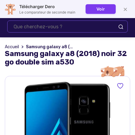
Télécharger Dero
×
Voir
Se connecter
Le comparateur de seconde main
Accueil
Samsung galaxy a8 (2018) noir 32 go double sim a530
Samsung galaxy a8 (2018) noir 32
go double sim a530