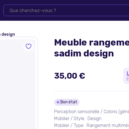
 design
Meuble rangemen
sadim design
35,00 €
E
Détails du pro
Bon état
Perception sensorielle / Coloris (gén
Mobilier / Style : Design
Mobilier / Type : Rangement multimé