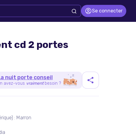
Se connecter
t cd 2 portes
La nuit porte conseil
n avez-vous
vraiment
besoin ?
duit
érique) : Marron
dia