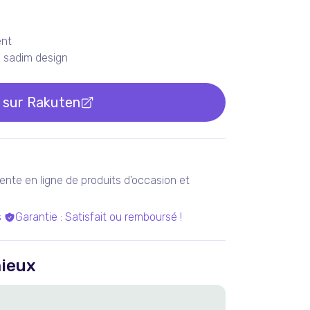
ent
s sadim design
 sur
Rakuten
ente en ligne de produits d'occasion et
s
Garantie
:
Satisfait ou remboursé !
ieux