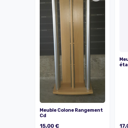
Meu
éta
hau
col
Meuble Colone Rangement
Cd
15,00 €
17,