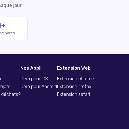
haque jour.
M+
comparés
Nos Appli
Extension Web
se
Dero pour iOS
Extension chrome
bjets
Dero pour Android
Extension firefox
s déchets?
Extension safari