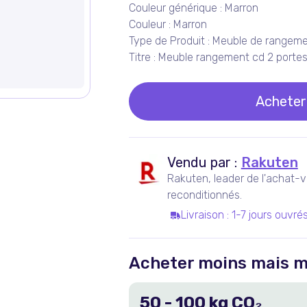
Couleur générique : Marron
Couleur : Marron
Type de Produit : Meuble de rangem
Titre : Meuble rangement cd 2 porte
Acheter
Vendu par :
Rakuten
Rakuten, leader de l'achat-v
reconditionnés.
Livraison
:
1-7 jours ouvré
Acheter moins mais m
50
-
100
kg CO₂