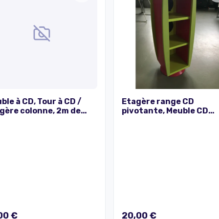
ble à CD, Tour à CD /
Etagère range CD
gère colonne, 2m de
pivotante, Meuble CD
t, 12 compartiments,
pivotant
oris hêtre
00 €
20,00 €