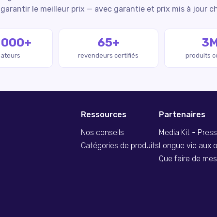
garantir le meilleur prix — avec garantie et prix mis à jour c
 000+
65+
3
isateurs
revendeurs certifiés
produits 
Ressources
Partenaires
Nos conseils
Media Kit - Pres
Catégories de produits
Longue vie aux o
Que faire de me