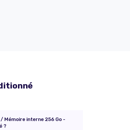
ditionné
 / Mémoire interne 256 Go -
é ?