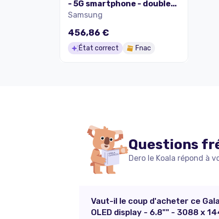
- 5G smartphone - double
SIM - RAM 8 Go / Mémoire
Samsung
interne 256 Go - OLED
display - 6.8" - 3088 x 1440
456,86 €
pixels (120 Hz) - 4x caméras
État correct
Fnac
arrière 200 MP, 12 MP, 10 MP,
10 MP - front camera 12 MP
- noir fantôme
Questions fr
Dero le Koala répond à v
Vaut-il le coup d'acheter ce Ga
OLED display - 6.8"" - 3088 x 1