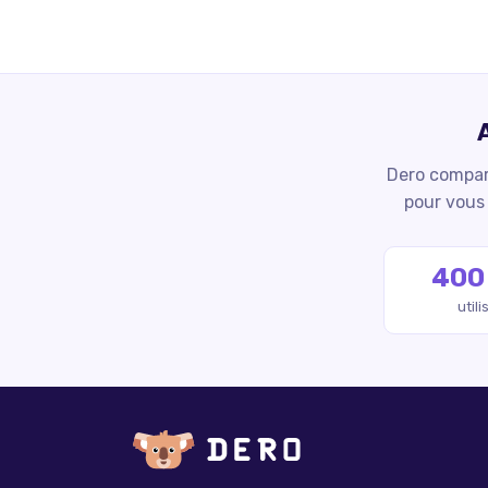
Dero compare
pour vous 
400
util