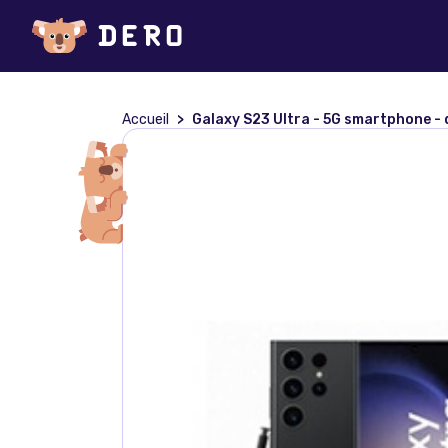
Accueil
Galaxy S23 Ultra - 5G smartphone - double SIM - RAM 8 Go / Mémoire interne 256 Go - OLED d