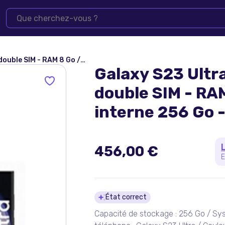
isplay - 6.8"" - 3088 x 1440 pixels (120 Hz) - 4x caméras
Galaxy S23 Ultr
double SIM - RA
interne 256 Go -
- 3088 x 1440 pi
caméras
456,00 €
E
Détails du pro
État correct
Capacité de stockage : 256 Go / Syst