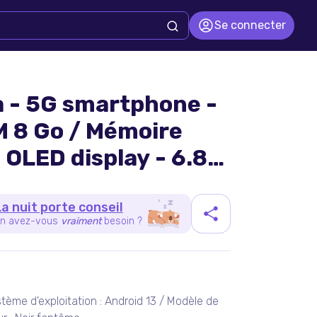
Se connecter
a - 5G smartphone -
M 8 Go / Mémoire
 OLED display - 6.8"
xels (120 Hz) - 4x
La nuit porte conseil
n avez-vous
vraiment
besoin ?
duit
ème d'exploitation : Android 13 / Modèle de