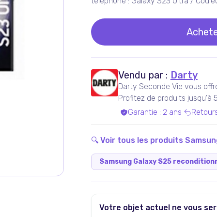
téléphone : Galaxy S23 Ultra / Coule
Achete
Vendu par :
Darty
Darty Seconde Vie vous offr
Profitez de produits jusqu'à
experts qualifiés, dans nos a
Garantie
:
2 ans
Retour
Bénéficiez de produits garan
inclus !
🔍 Voir tous les produits
Samsun
Samsung Galaxy S25 recondition
Votre objet actuel ne vous ser