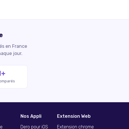
e
iés en France
haque jour.
M+
comparés
Nos Appli
Extension Web
se
Dero pour iOS
Extension chrome