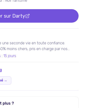
ur : Noir fantôme
r sur
Darty
e une seconde vie en toute confiance.
 50% moins chers, pris en charge par nos
teliers en France ou chez nos partenaires.
s
:
15 jours
tis 100% fonctionnels, avec les services Darty
g
né
→
t plus ?