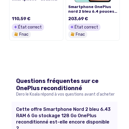
SIM - RAM 12 Go /
Smartphone OnePlus
Mémoire interne 256 Go
nord 2 bleu 6.4 pouces
- écran OLED - 6.44" -
RAM 12 Go stockage 256
2400 x 1080 pixels (90
110,59 €
203,69 €
Go
Hz) - 4x caméras
arrière 48 MP, 8 MP, 5
État correct
État correct
MP, 2 MP - 2x front
Fnac
Fnac
cameras 32 MP, 8 MP -
Marbre bleu
Questions fréquentes sur ce
OnePlus
reconditionné
Dero le Koala répond à vos questions avant d'acheter
Cette offre Smartphone Nord 2 bleu 6.43
RAM 6 Go stockage 128 Go OnePlus
reconditionné est-elle encore disponible
?