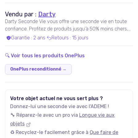
Vendu par :
Darty
Darty Seconde Vie vous offre une seconde vie en toute
confiance. Profitez de produits jusqu'à 50% moins chers,
pris en charge par nos experts qualifiés, dans nos ateliers
Garantie
:
2 ans
Retours
:
15 jours
en France ou chez nos partenaires. Bénéficiez de produits
garantis 100% fonctionnels, avec les services Darty inclus
🔍 Voir tous les produits
OnePlus
!
OnePlus reconditionné
→
Votre objet actuel ne vous sert plus ?
Donnez-lui une seconde vie avec l'ADEME !
🔧 Réparez-le avec un pro via
Longue vie aux
objets
♻️ Recyclez-le facilement grâce à
Que faire de