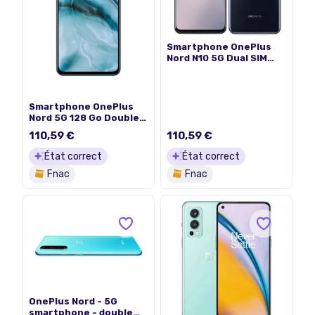
Smartphone OnePlus
Nord N10 5G Dual SIM
6Go 128 Go BLEU HIELO
Smartphone OnePlus
Nord 5G 128 Go Double
SIM Bleu marbre
110,59 €
110,59 €
État correct
État correct
Fnac
Fnac
OnePlus Nord - 5G
smartphone - double