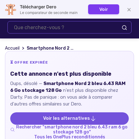
Télécharger Dero
×
Voir
Se connecter
Le comparateur de seconde main
Accueil
Smartphone Nord 2 bleu 6.43 RAM 6 Go stockage 128 Go
⏳ OFFRE EXPIRÉE
Cette annonce n'est plus disponible
Oups, désolé —
Smartphone Nord 2 bleu 6.43 RAM
6 Go stockage 128 Go
n'est plus disponible chez
Darty
. Pas de panique : on vous aide à comparer
d'autres offres similaires sur Dero.
Voir les alternatives
Rechercher "
smartphone nord 2 bleu 6.43 ram 6 go
stockage 128 go
"
Tous les
OnePlus
reconditionnés