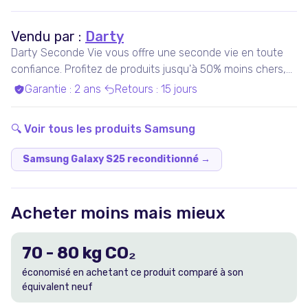
Vendu par :
Darty
Darty Seconde Vie vous offre une seconde vie en toute
confiance. Profitez de produits jusqu'à 50% moins chers,
pris en charge par nos experts qualifiés, dans nos ateliers
Garantie
:
2 ans
Retours
:
15 jours
en France ou chez nos partenaires. Bénéficiez de produits
garantis 100% fonctionnels, avec les services Darty inclus
🔍 Voir tous les produits
Samsung
!
Samsung Galaxy S25 reconditionné
→
Acheter moins mais mieux
70
-
80
kg CO₂
économisé en achetant ce produit comparé à son
équivalent neuf