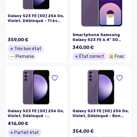
Galaxy S23 FE (5G) 256 Go,
Violet, Débloqué - Très
bon état
Smartphone Samsung
359,00 €
Galaxy S23 FE 6,4" 5G
Double nano SIM 256 Go
340,00 €
Très bon état
Violet
Pixmania
État correct
Fnac
Galaxy S23 FE (5G) 256 Go,
Galaxy S23 FE (5G) 256 Go,
Violet, Débloqué -
Violet, Débloqué - Bon
Excellent état
état
416,00 €
354,00 €
Parfait état