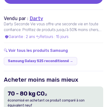
Vendu par :
Darty
Darty Seconde Vie vous offre une seconde vie en toute
confiance. Profitez de produits jusqu'à 50% moins chers,
pris en charge par nos experts qualifiés, dans nos ateliers
Garantie
:
2 ans
Retours
:
15 jours
en France ou chez nos partenaires. Bénéficiez de produits
garantis 100% fonctionnels, avec les services Darty inclus
🔍 Voir tous les produits
Samsung
!
Samsung Galaxy S25 reconditionné
→
Acheter moins mais mieux
70
-
80
kg CO₂
économisé en achetant ce produit comparé à son
équivalent neuf