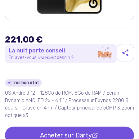
221,00 €
La nuit porte conseil
En avez-vous
vraiment
besoin ?
Détails du produit
Très bon état
OS Android 12 - 128Go de ROM, 8Go de RAM / Ecran
Dynamic AMOLED 2x - 6.1"" / Processeur Exynos 2200 8
cours - Gravé en 4nm / Capteur principal de 50MP & zoom
optique x3
Acheter sur
Darty