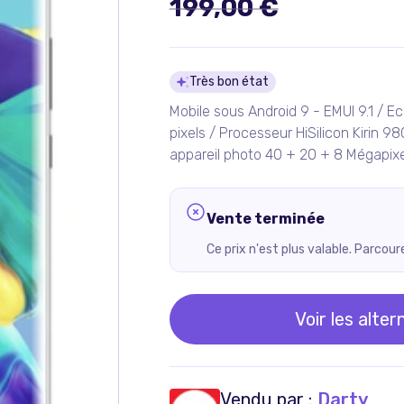
199,00 €
Détails du pro
Très bon état
Mobile sous Android 9 - EMUI 9.1 / 
pixels / Processeur HiSilicon Kirin 9
appareil photo 40 + 20 + 8 Mégapix
Vente terminée
Ce prix n'est plus valable. Parcou
Voir les alter
Vendu par :
Darty