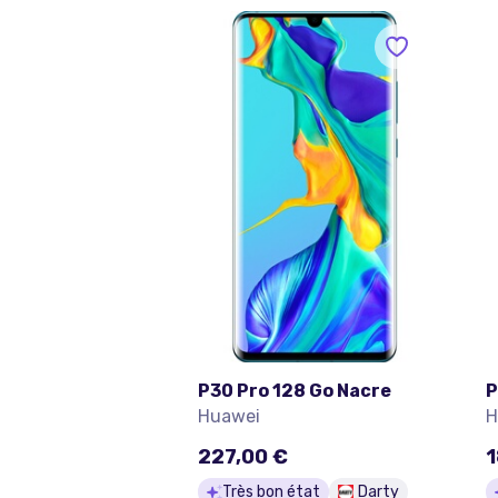
P30 Pro 128 Go Nacre
P
Huawei
H
227,00 €
1
Très bon état
Darty