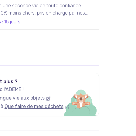
e une seconde vie en toute confiance.
 50% moins chers, pris en charge par nos
teliers en France ou chez nos partenaires.
s
:
15 jours
tis 100% fonctionnels, avec les services Darty
t plus ?
 l'ADEME !
ngue vie aux objets
 à
Que faire de mes déchets