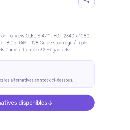
duit
Ecran FullView OLED 6,47"" FHD+ 2340 x 1080
80 - 8 Go RAM - 128 Go de stockage / Triple
els Caméra frontale 32 Mégapixels
rez les alternatives en stock ci-dessous.
natives disponibles