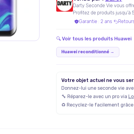
Darty Seconde Vie vous offr
Profitez de produits jusqu'à
experts qualifiés, dans nos a
Garantie
:
2 ans
Retour
Bénéficiez de produits garan
inclus !
🔍 Voir tous les produits
Huawei
Huawei reconditionné
→
Votre objet actuel ne vous ser
Donnez-lui une seconde vie avec
🔧 Réparez-le avec un pro via
Lo
♻️ Recyclez-le facilement grâce