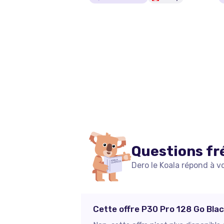
Questions fr
Dero le Koala répond à v
Cette offre P30 Pro 128 Go Blac