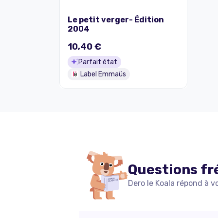
Le petit verger- Édition
2004
10,40 €
Parfait état
Label Emmaüs
Questions fr
Dero le Koala répond à v