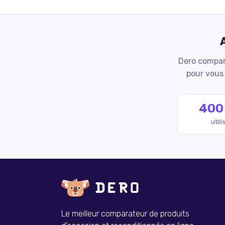
Dero compare
pour vous 
400
util
Le meilleur comparateur de produits