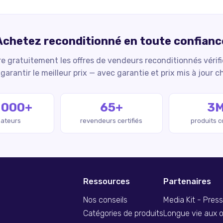
Achetez reconditionné en toute confianc
 gratuitement les offres de vendeurs reconditionnés vérif
garantir le meilleur prix — avec garantie et prix mis à jour c
 000+
65+
3
isateurs
revendeurs certifiés
produits 
Ressources
Partenaires
Nos conseils
Media Kit - Pres
Catégories de produits
Longue vie aux o