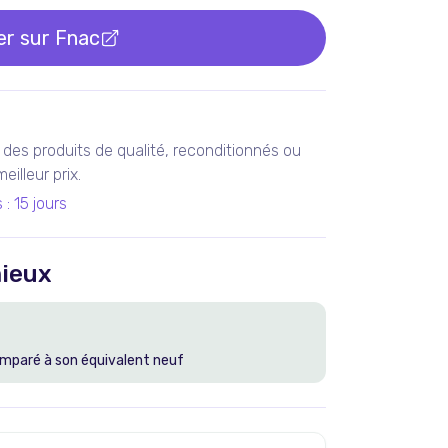
er sur
Fnac
des produits de qualité, reconditionnés ou
illeur prix.
s
:
15 jours
ieux
mparé à son équivalent neuf