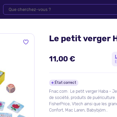
Le petit verger 
11,00 €
E
Détails du pro
État correct
Fnac.com : Le petit verger Haba - Je
de société, produits de puériculture
FisherPrice, Vtech ainsi que les gra
Confort, Mac Laren, Babybjörn...