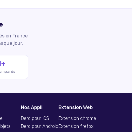
e
iés en France
haque jour.
M+
comparés
Nos Appli
Extension Web
se
Dero pour iOS
Extension chrome
bjets
Dero pour Android
Extension firefox