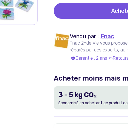
Achet
Vendu par :
Fnac
Fnac 2nde Vie vous propose 
réparés par des experts, au me
Garantie
:
2 ans
Retour
Acheter moins mais m
3
-
5
kg CO₂
économisé en achetant ce produit co