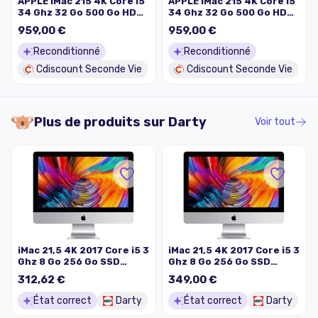
APPLE iMac 215 4K Core i5
APPLE iMac 215 4K Core i5
34 Ghz 32 Go 500 Go HDD
34 Ghz 32 Go 500 Go HDD
Argent (2017) -
Argent (2017) -
959,00 €
959,00 €
Reconditionné - Très bon
Reconditionné - Très bon
état
état
Reconditionné
Reconditionné
Cdiscount Seconde Vie
Cdiscount Seconde Vie
Plus de produits sur
Darty
Voir tout
iMac 21,5 4K 2017 Core i5 3
iMac 21,5 4K 2017 Core i5 3
Ghz 8 Go 256 Go SSD
Ghz 8 Go 256 Go SSD
Argent Reconditionné
Argent Reconditionné
312,62 €
349,00 €
État correct
Darty
État correct
Darty