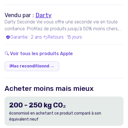
Vendu par :
Darty
Darty Seconde Vie vous offre une seconde vie en toute
confiance. Profitez de produits jusqu'à 50% moins chers,
pris en charge par nos experts qualifiés, dans nos ateliers
Garantie
:
2 ans
Retours
:
15 jours
en France ou chez nos partenaires. Bénéficiez de produits
garantis 100% fonctionnels, avec les services Darty inclus
🔍 Voir tous les produits
Apple
!
iMac reconditionné
→
Acheter moins mais mieux
200
-
250
kg CO₂
économisé en achetant ce produit comparé à son
équivalent neuf