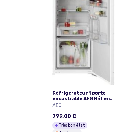
Réfrigérateur 1 porte
encastrable AEG Réf enc.
TK6DS181DC
AEG
799,00 €
Très bon état