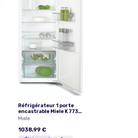
Réfrigérateur 1 porte
encastrable Miele K 7737
D 309 L Blanc
Miele
1038,99 €