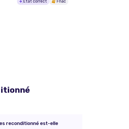
État correct
Fnac
itionné
es reconditionné est-elle