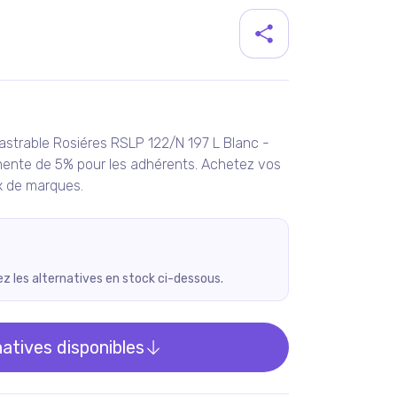
duit
castrable Rosiéres RSLP 122/N 197 L Blanc -
nente de 5% pour les adhérents. Achetez vos
ix de marques.
rez les alternatives en stock ci-dessous.
natives disponibles