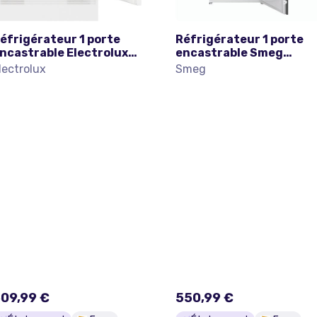
éfrigérateur 1 porte
Réfrigérateur 1 porte
ncastrable Electrolux
encastrable Smeg
LB3AE82YY 111 L Blanc
S4C122E 188 L Blanc
lectrolux
Smeg
09,99 €
550,99 €