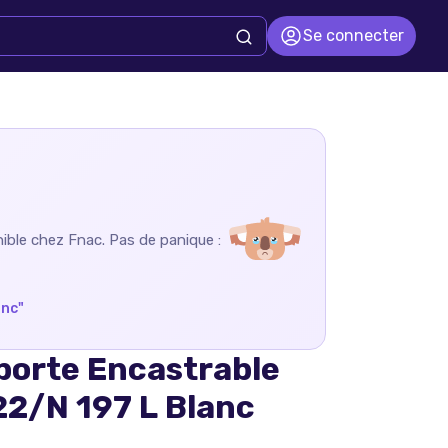
Se connecter
nible chez
Fnac
. Pas de panique :
anc
"
 porte Encastrable
22/N 197 L Blanc