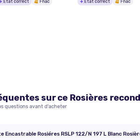
État correct
Fnac
État correct
Fnac
équentes sur ce
Rosières
recond
os questions avant d'acheter
te Encastrable Rosiéres RSLP 122/N 197 L Blanc Rosièr