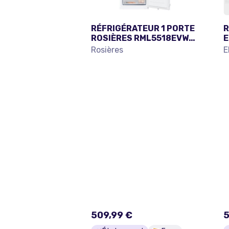
RÉFRIGÉRATEUR 1 PORTE
R
ROSIÈRES RML5518EVWL
E
ENCASTRABLE 177 CM
E
Rosières
E
509,99 €
5