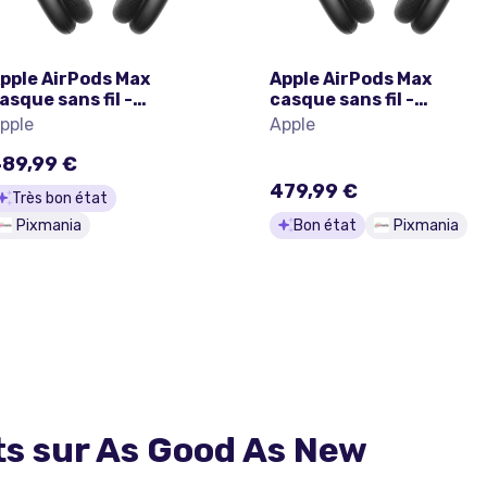
pple AirPods Max
Apple AirPods Max
asque sans fil -
casque sans fil -
ightning - Gris sidéral -
Lightning - Gris sidéral 
pple
Apple
rès bon état
Bon état
89,99 €
479,99 €
Très bon état
Pixmania
Bon état
Pixmania
ts sur
As Good As New