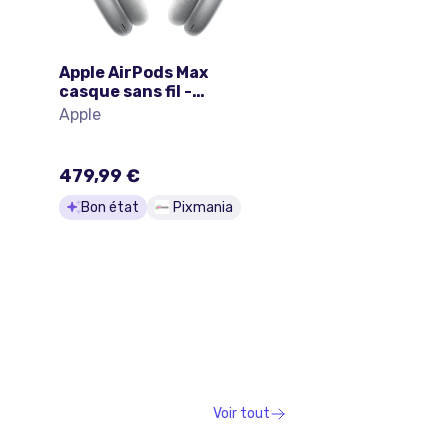
Apple AirPods Max
casque sans fil -
-
Lightning - Argent - Bon
Apple
état
479,99 €
Bon état
Pixmania
Voir tout