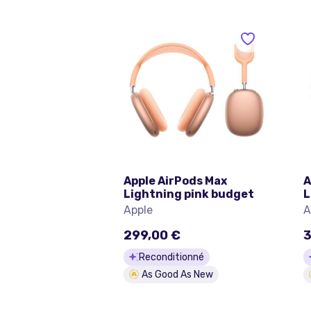
Apple AirPods Max
A
Lightning pink budget
L
Apple
A
299,00 €
3
Reconditionné
As Good As New