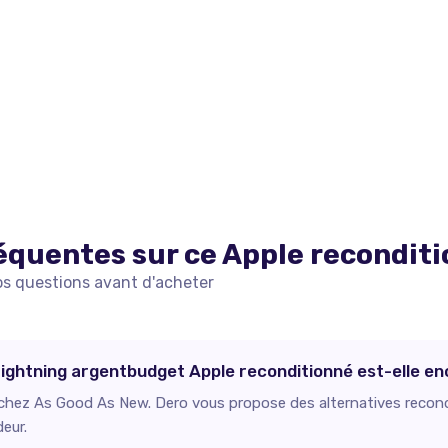
équentes sur ce
Apple
recondit
os questions avant d'acheter
ightning argentbudget Apple reconditionné est-elle enc
e chez As Good As New. Dero vous propose des alternatives recond
deur.