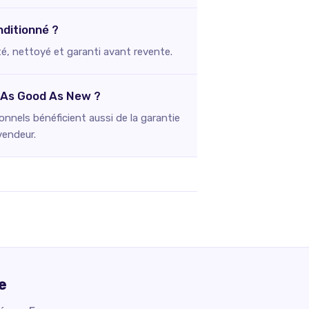
nditionné ?
té, nettoyé et garanti avant revente.
z As Good As New ?
nnels bénéficient aussi de la garantie
vendeur.
e