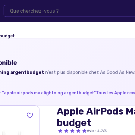
tbudget
onible
tning argentbudget
n'est plus disponible chez
As Good As New
 "
apple airpods max lightning argentbudget
"
Tous les
Apple
rec
Apple AirPods M
budget
Avis
:
4,7/5