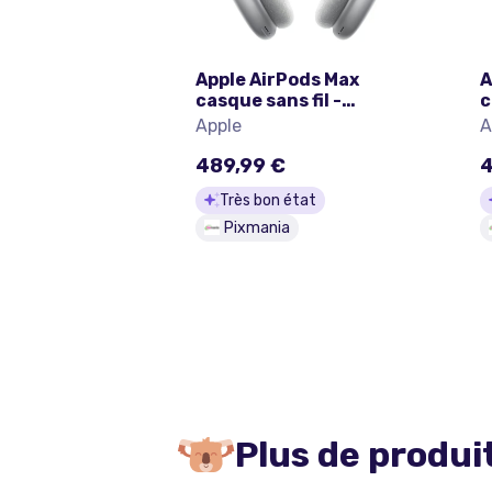
Apple AirPods Max
A
casque sans fil -
c
Lightning - Argent - Très
L
Apple
A
bon état
T
489,99 €
4
Très bon état
Pixmania
Plus de produi