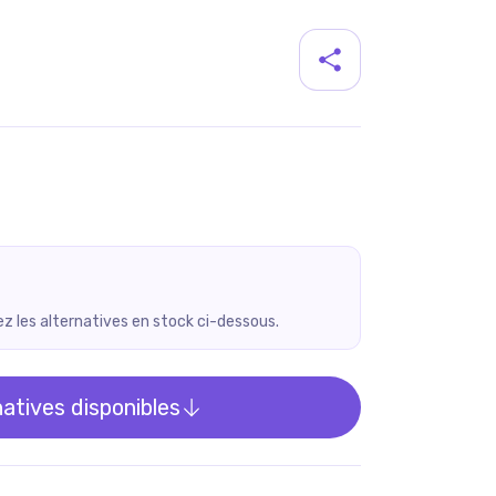
duit
rez les alternatives en stock ci-dessous.
natives disponibles