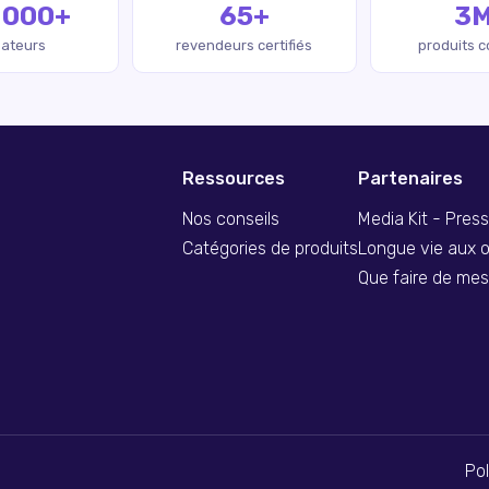
 000+
65+
3
isateurs
revendeurs certifiés
produits 
Ressources
Partenaires
Nos conseils
Media Kit - Pres
Catégories de produits
Longue vie aux o
Que faire de me
Pol