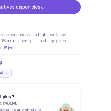
natives disponibles
e une seconde vie en toute confiance.
 50% moins chers, pris en charge par nos
teliers en France ou chez nos partenaires.
s
:
15 jours
tis 100% fonctionnels, avec les services Darty
g
né
→
t plus ?
 l'ADEME !
ngue vie aux objets