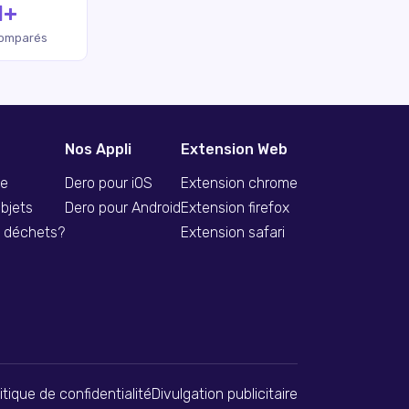
M+
comparés
Nos Appli
Extension Web
se
Dero pour iOS
Extension chrome
bjets
Dero pour Android
Extension firefox
s déchets?
Extension safari
itique de confidentialité
Divulgation publicitaire