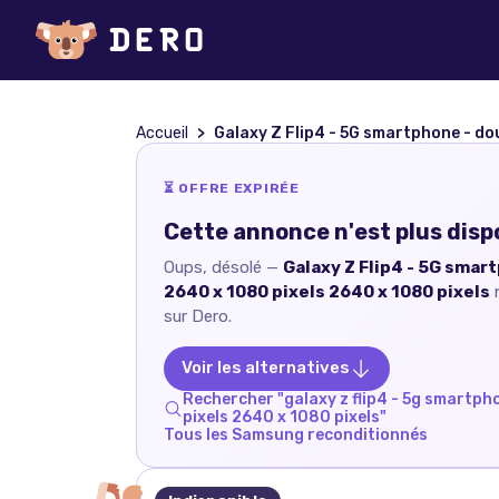
Accueil
Galaxy Z Flip4 - 5G smartphone - double SIM - RAM 8 Go / Mémoire interne 256 Go - OLED displa
⏳ OFFRE EXPIRÉE
Cette annonce n'est plus disp
Oups, désolé —
Galaxy Z Flip4 - 5G smart
2640 x 1080 pixels 2640 x 1080 pixels
n
sur Dero.
Voir les alternatives
Rechercher "
galaxy z flip4 - 5g smartpho
pixels 2640 x 1080 pixels
"
Tous les
Samsung
reconditionnés