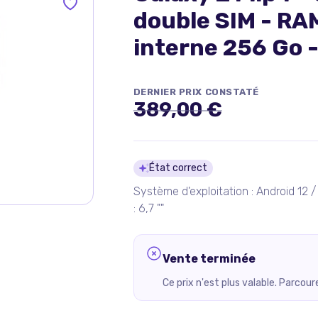
double SIM - RA
interne 256 Go -
- 6.7" - 2640 x 
DERNIER PRIX CONSTATÉ
1080 pixels
389,00 €
Détails du pro
État correct
Système d'exploitation : Android 12 / 
: 6,7 ""
Vente terminée
Ce prix n'est plus valable. Parcou