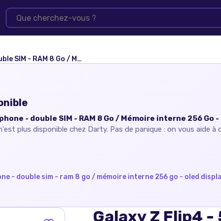
y - 6.7"" - 6.7"" - 2640 x 1080 pixels 2640 x 1080 pixels
onible
phone - double SIM - RAM 8 Go / Mémoire interne 256 Go - OL
'est plus disponible chez
Darty
. Pas de panique : on vous aide à 
ne - double sim - ram 8 go / mémoire interne 256 go - oled displa
Galaxy Z Flip4 