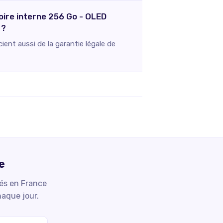
oire interne 256 Go - OLED
 ?
ent aussi de la garantie légale de
e
iés en France
haque jour.