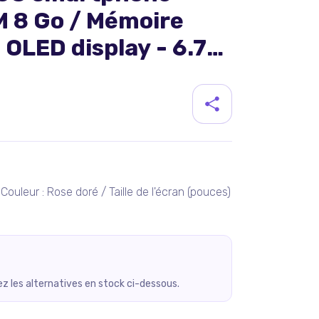
M 8 Go / Mémoire
 OLED display - 6.7"
1080 pixels 2640 x
duit
Couleur : Rose doré / Taille de l'écran (pouces)
rez les alternatives en stock ci-dessous.