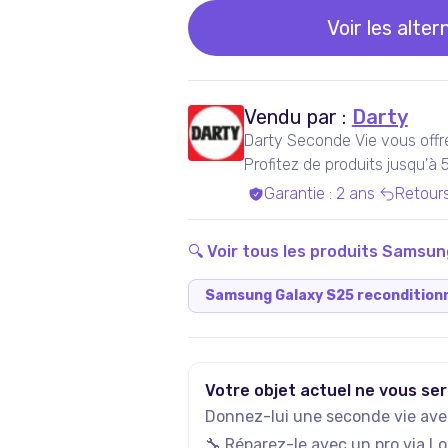
Voir les alter
Vendu par :
Darty
Darty Seconde Vie vous offr
Profitez de produits jusqu'à
experts qualifiés, dans nos a
Garantie
:
2 ans
Retour
Bénéficiez de produits garan
inclus !
🔍 Voir tous les produits
Samsun
Samsung Galaxy S25 recondition
Votre objet actuel ne vous ser
Donnez-lui une seconde vie avec
🔧 Réparez-le avec un pro via
Lo