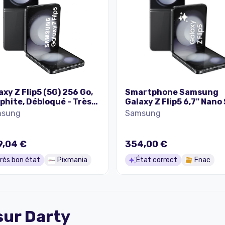
axy Z Flip5 (5G) 256 Go,
Smartphone Samsung
phite, Débloqué - Très
Galaxy Z Flip5 6,7" Nano
 état
5G 256 Go Graphite
msung
Samsung
9,04 €
354,00 €
rès bon état
Pixmania
État correct
Fnac
 sur
Darty