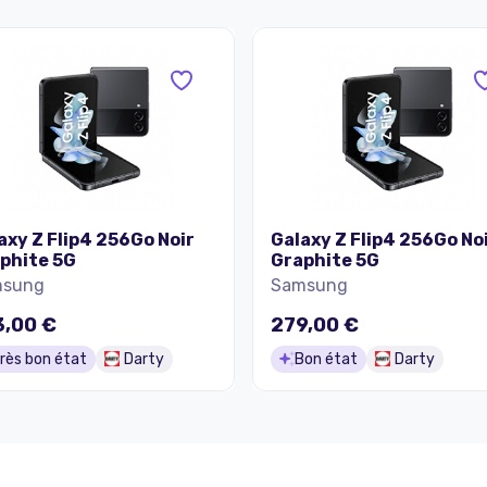
axy Z Flip4 256Go Noir
Galaxy Z Flip4 256Go No
phite 5G
Graphite 5G
msung
Samsung
3,00 €
279,00 €
rès bon état
Darty
Bon état
Darty