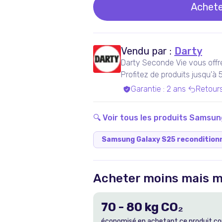
Achete
Vendu par :
Darty
Darty Seconde Vie vous offr
Profitez de produits jusqu'à
experts qualifiés, dans nos a
Garantie
:
2 ans
Retour
Bénéficiez de produits garan
inclus !
🔍 Voir tous les produits
Samsun
Samsung Galaxy S25 recondition
Acheter moins mais m
70
-
80
kg CO₂
économisé en achetant ce produit co