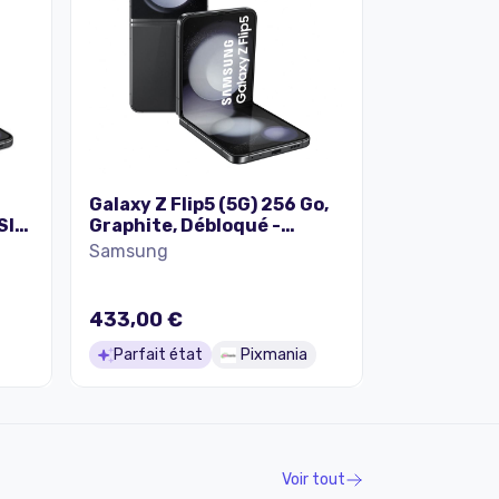
Galaxy Z Flip5 (5G) 256 Go,
 SIM
Graphite, Débloqué -
Excellent état
Samsung
433,00 €
Parfait état
Pixmania
Voir tout