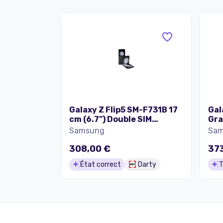
Galaxy Z Flip5 SM-F731B 17
Gal
cm (6.7") Double SIM
Gra
Android 13 5G USB Type-C 8
Samsung
Sa
Go 256 Go 3700 mAh
Graphite
308,00 €
37
État correct
Darty
T