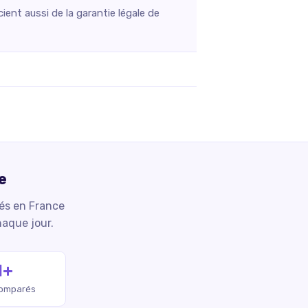
ent aussi de la garantie légale de
e
iés en France
haque jour.
M+
comparés