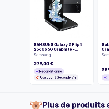
SAMSUNG Galaxy Z Flip4
Gal
256Go 5G Graphite -
Gra
Reconditionné - Excellent
bon
Samsung
Sa
état
279,00 €
38
Reconditionné
Cdiscount Seconde Vie
T
Plus de produits