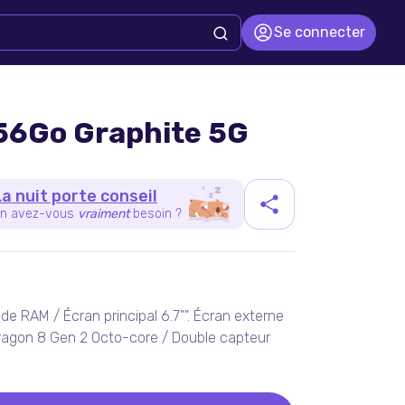
Se connecter
256Go Graphite 5G
La nuit porte conseil
n avez-vous
vraiment
besoin ?
duit
e RAM / Écran principal 6.7"". Écran externe
ragon 8 Gen 2 Octo-core / Double capteur