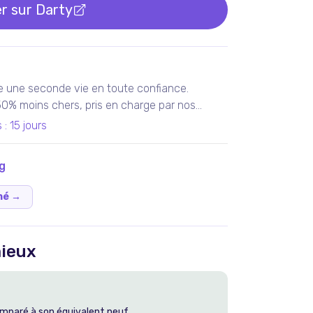
r sur
Darty
e une seconde vie en toute confiance.
 50% moins chers, pris en charge par nos
teliers en France ou chez nos partenaires.
s
:
15 jours
tis 100% fonctionnels, avec les services Darty
g
né
→
ieux
mparé à son équivalent neuf