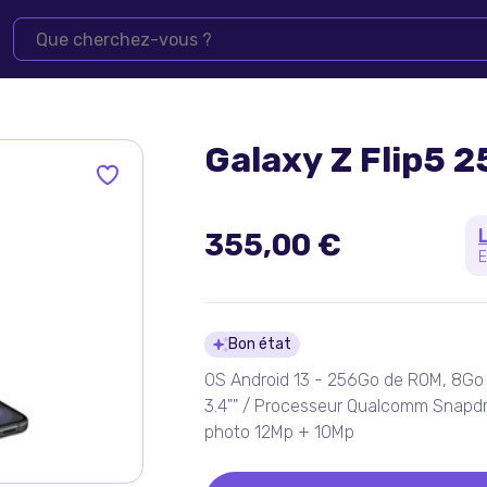
Galaxy Z Flip5 
355,00 €
E
Détails du pro
Bon état
OS Android 13 - 256Go de ROM, 8Go d
3.4"" / Processeur Qualcomm Snapd
photo 12Mp + 10Mp