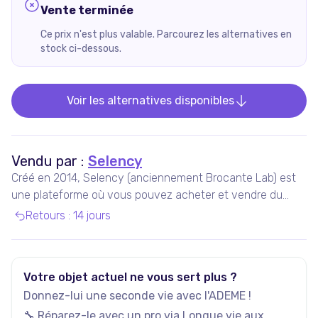
Vente terminée
Ce prix n'est plus valable. Parcourez les alternatives en
stock ci-dessous.
Voir les alternatives disponibles
Vendu par :
Selency
Créé en 2014, Selency (anciennement Brocante Lab) est
une plateforme où vous pouvez acheter et vendre du
mobilier et des décorations uniques de seconde main,
Retours
:
14 jours
notamment vintage et design.
Votre objet actuel ne vous sert plus ?
Donnez-lui une seconde vie avec l'ADEME !
🔧 Réparez-le avec un pro via
Longue vie aux