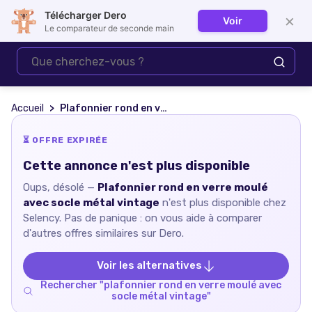
Télécharger Dero
×
Voir
Se connecter
Le comparateur de seconde main
Accueil
Plafonnier rond en verre moulé avec socle métal vintage
⏳ OFFRE EXPIRÉE
Cette annonce n'est plus disponible
Oups, désolé —
Plafonnier rond en verre moulé
avec socle métal vintage
n'est plus disponible chez
Selency
. Pas de panique : on vous aide à comparer
d'autres offres similaires sur Dero.
Voir les alternatives
Rechercher "
plafonnier rond en verre moulé avec
socle métal vintage
"