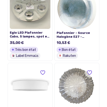
Eglo LED Plafonnier
Plafonnier - Source
Cabo, 5 lampes, spot en
Halogène E27 -
inox et verre satiné,
Standard 62 Ebenoid
35,00 €
10,53 €
douille GU10, 35cm.
Très bon état
Bon état
Label Emmaüs
Rakuten