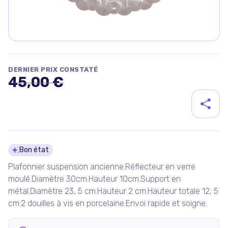
DERNIER PRIX CONSTATÉ
45,00 €
Détails du produit
Bon état
Plafonnier suspension ancienne.Réflecteur en verre
moulé.Diamètre 30cm.Hauteur 10cm.Support en
métal.Diamètre 23, 5 cm.Hauteur 2 cm.Hauteur totale 12, 5
cm.2 douilles à vis en porcelaine.Envoi rapide et soigne.