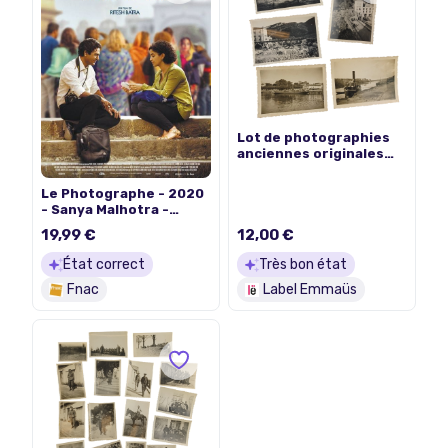
Lot de photographies
anciennes originales
avec Barrage, bateau à
vapeur, cargo, chemin
Le Photographe - 2020
de fer et paysages
- Sanya Malhotra -
industriels
116x158cm - Affiche de
19,99 €
12,00 €
cinéma originale pliée
État correct
Très bon état
Fnac
Label Emmaüs