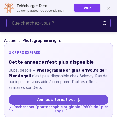
Télécharger Dero
×
Voir
Se connecter
Le comparateur de seconde main
Accueil
Photographie originale 1960's de '' Pier Angeli
⏳ OFFRE EXPIRÉE
Cette annonce n'est plus disponible
Oups, désolé —
Photographie originale 1960's de ''
Pier Angeli
n'est plus disponible chez
Selency
. Pas de
panique : on vous aide à comparer d'autres offres
similaires sur Dero.
Voir les alternatives
Rechercher "
photographie originale 1960's de '' pier
angeli
"