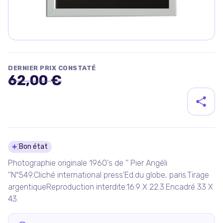
DERNIER PRIX CONSTATÉ
62,00 €
Détails du produit
Bon état
Photographie originale 1960's de '' Pier Angéli
''N°549.Cliché international press'Ed.du globe, paris.Tirage
argentiqueReproduction interdite.16.9 X 22.3.Encadré 33 X
43.