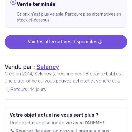
Vente terminée
Ce prix n'est plus valable. Parcourez les alternatives en
stock ci-dessous.
Voir les alternatives disponibles
Vendu par :
Selency
Créé en 2014, Selency (anciennement Brocante Lab) est
une plateforme où vous pouvez acheter et vendre du
mobilier et des décorations uniques de seconde main,
Retours
:
14 jours
notamment vintage et design.
Votre objet actuel ne vous sert plus ?
Donnez-lui une seconde vie avec l'ADEME !
🔧 Réparez-le avec un pro via
Longue vie aux