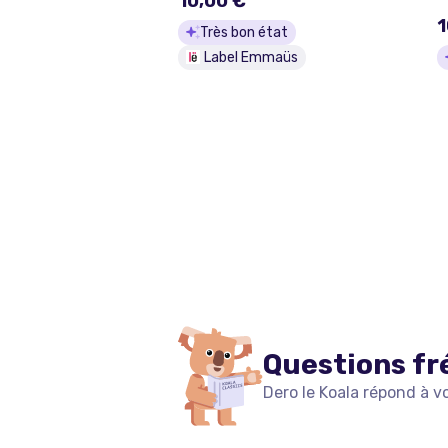
10,00 €
C
1
Très bon état
Label Emmaüs
Questions fr
Dero le Koala répond à v