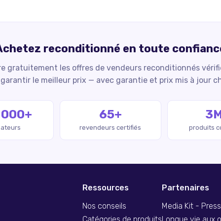
Achetez reconditionné en toute confianc
 gratuitement les offres de vendeurs reconditionnés vérif
garantir le meilleur prix — avec garantie et prix mis à jour c
 000+
65+
3
isateurs
revendeurs certifiés
produits 
Ressources
Partenaires
Nos conseils
Media Kit - Pres
Catégories de produits
Longue vie aux o