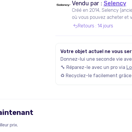
Vendu par :
Selency
Créé en 2014, Selency (anci
où vous pouvez acheter et v
de seconde main, notamment
Retours
:
14 jours
Votre objet actuel ne vous ser
Donnez-lui une seconde vie avec
🔧 Réparez-le avec un pro via
Lo
♻️ Recyclez-le facilement grâce
maintenant
leur prix.