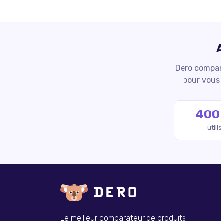
Dero compare
pour vous 
400
util
Le meilleur comparateur de produits