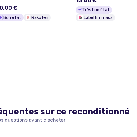
13,60 €
m)
0,00 €
Très bon état
Bon état
Rakuten
Label Emmaüs
équentes sur ce
reconditionné
os questions avant d'acheter