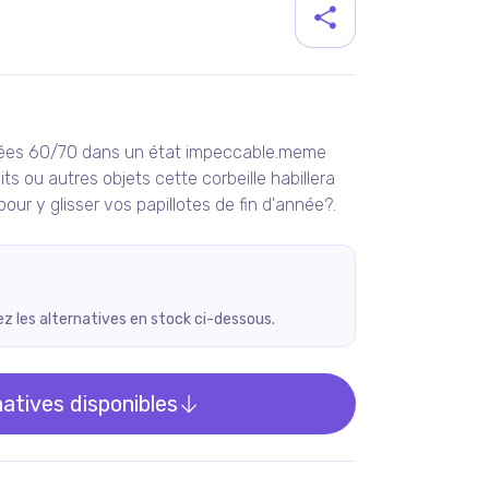
duit
nnées 60/70 dans un état impeccable.meme
its ou autres objets cette corbeille habillera
pour y glisser vos papillotes de fin d'année?.
rez les alternatives en stock ci-dessous.
natives disponibles