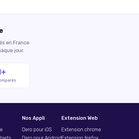
e
iés en France
haque jour.
M+
comparés
Nos Appli
Extension Web
se
Dero pour iOS
Extension chrome
bjets
Dero pour Android
Extension firefox